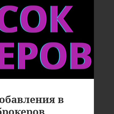
обавления в
брокеров