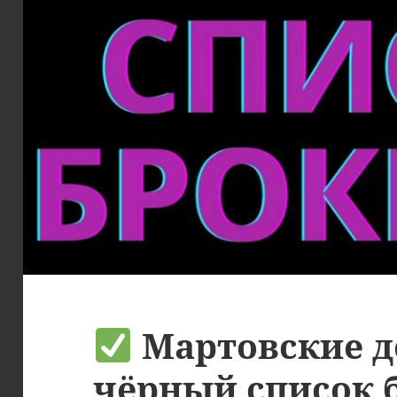
Мартовские д
чёрный список 