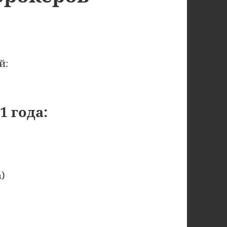
й:
1 года:
)
)
ия в чёрный список брокеров (2021), часть 2