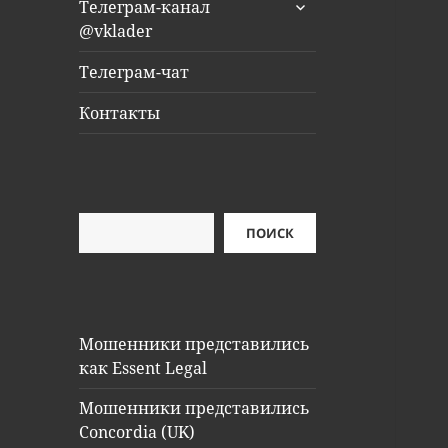
раскрыть
Телеграм-канал
дочернее
@vklader
меню
Телеграм-чат
Контакты
Поиск
ПОИСК
Мошенники представились
как Essent Legal
Мошенники представились
Concordia (UK)