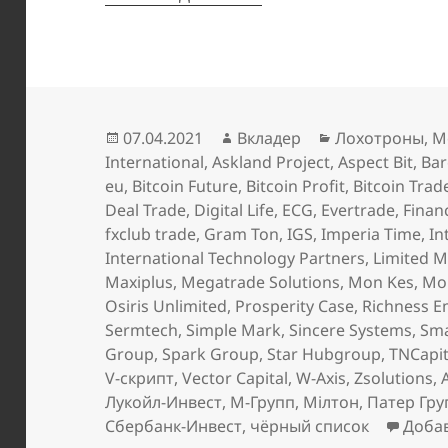
Опубликовано
Автор
Рубрики
07.04.2021
Вкладер
Лохотроны
,
М
International
,
Askland Project
,
Aspect Bit
,
Bar
eu
,
Bitcoin Future
,
Bitcoin Profit
,
Bitcoin Trad
Deal Trade
,
Digital Life
,
ECG
,
Evertrade
,
Finan
fxclub trade
,
Gram Ton
,
IGS
,
Imperia Time
,
In
International Technology Partners
,
Limited M
Maxiplus
,
Megatrade Solutions
,
Mon Kes
,
Mo
Osiris Unlimited
,
Prosperity Case
,
Richness E
Sermtech
,
Simple Mark
,
Sincere Systems
,
Sma
Group
,
Spark Group
,
Star Hubgroup
,
TNCapit
V-скрипт
,
Vector Capital
,
W-Axis
,
Zsolutions
,
Лукойл-Инвест
,
М-Групп
,
Мілтон
,
Патер Гру
Сбербанк-Инвест
,
чёрный список
Доба