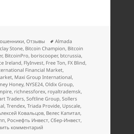
Метки
ошенники
,
Отзывы
Almada
clay Stone
,
Bitcoin Champion
,
Bitcoin
er
,
BitcoinPro
,
boriscooper
,
btcrussia
,
ce Ireland
,
FlyInvest
,
Free Ton
,
FX Blind
,
ternational Financial Market
,
arket
,
Maxi Group International
,
ney Honey
,
NYSE24
,
Oldix Group
,
mpire
,
richnessforex
,
royaltrademsk
,
rt Traders
,
Softline Group
,
Sollers
al
,
Trendex
,
Triada Provide
,
Upscale
,
Алексей Ковальцов
,
Велес Капитал
,
пп
,
Роснефть Инвест
,
Сбер-Инвест
,
к записи
Мартовские добавления в чё
вить комментарий