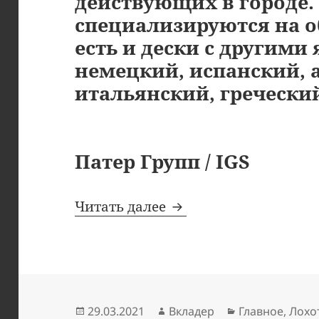
действующих в городе.
специализируются на о
есть и дески с другими
немецкий, испанский, 
итальянский, гречески
Патер Групп / IGS
Львов: адреса финан
Читать далее
Опубликовано
Автор
Рубрики
29.03.2021
Вкладер
Главное
,
Лохо