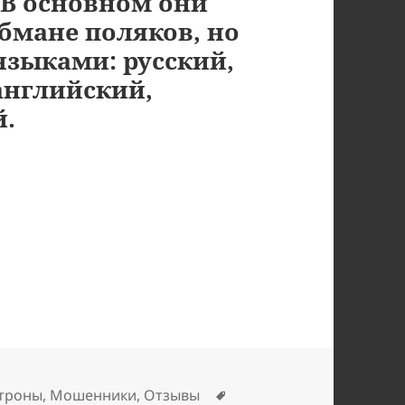
 В основном они
бмане поляков, но
 языками: русский,
английский,
й.
совых аферистов
Метки
троны
,
Мошенники
,
Отзывы