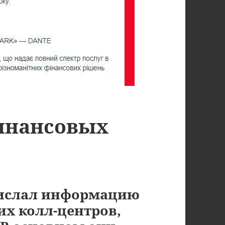
финансовых
рислал информацию
их колл-центров,