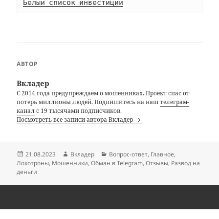
Белый список инвестиций
АВТОР
Вкладер
С 2014 года предупреждаем о мошенниках. Проект спас от
потерь миллионы людей. Подпишитесь на наш
телеграм-
канал
с 19 тысячами подписчиков.
Посмотреть все записи автора Вкладер
Опубликовано
Автор
Рубрики
21.08.2023
Вкладер
Вопрос-ответ
,
Главное
,
Лохотроны
,
Мошенники
,
Обман в Telegram
,
Отзывы
,
Развод на
деньги