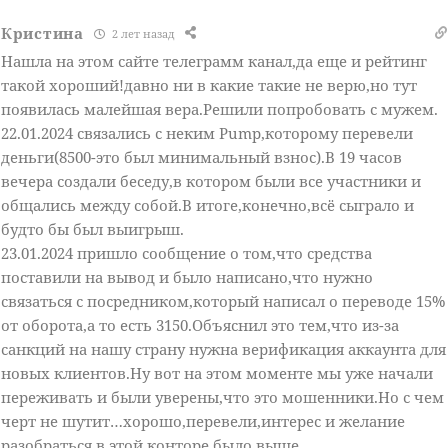
Кристина
2 лет назад
Нашла на этом сайте телеграмм канал,да еще и рейтинг
такой хороший!давно ни в какие такие не верю,но тут
появилась малейшая вера.Решили попробовать с мужем.
22.01.2024 связались с неким Pump,которому перевели
деньги(8500-это был минимальный взнос).В 19 часов
вечера создали беседу,в котором были все участники и
общались между собой.В итоге,конечно,всё сыграло и
будто бы был выигрыш.
23.01.2024 пришло сообщение о том,что средства
поставили на вывод и было написано,что нужно
связаться с посредником,который написал о переводе 15%
от оборота,а то есть 3150.Объяснил это тем,что из-за
санкций на нашу страну нужна верификация аккаунта для
новых клиентов.Ну вот на этом моменте мы уже начали
переживать и были уверены,что это мошенники.Но с чем
черт не шутит…хорошо,перевели,интерес и желание
разобраться в этой конторе было выше.