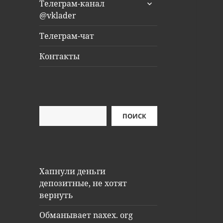
раскрыть
Телеграм-канал
дочернее
@vklader
меню
Телеграм-чат
Контакты
Поиск
ПОИСК
Хапнули деньги
депозитные, не хотят
вернуть
Обманывает naxex. org