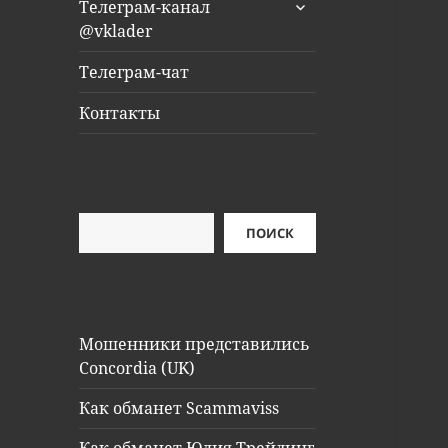
раскрыть
Телеграм-канал
дочернее
@vklader
меню
Телеграм-чат
Контакты
Поиск
ПОИСК
Мошенники представились
Concordia (UK)
Как обманет Scammaviss