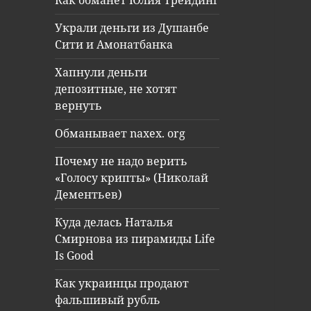
Как обманет Юлия Трейдинг
Украли деньги из Душанбе
Сити и Амонатбанка
Хапнули деньги
депозитные, не хотят
вернуть
Обманывает naxex. org
Почему не надо верить
«Голосу крипты» (Николай
Дементьев)
Куда делась Наталья
Смирнова из пирамиды Life
Is Good
Как украинцы продают
фальшивый рубль