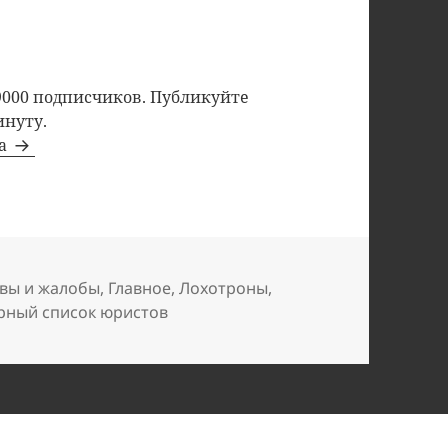
9000 подписчиков. Публикуйте
инуту.
та
вы и жалобы
,
Главное
,
Лохотроны
,
рный список юристов