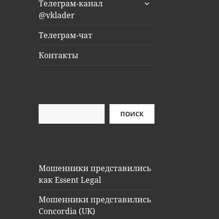
раскрыть
Телеграм-канал
дочернее
@vklader
меню
Телеграм-чат
Контакты
Поиск
ПОИСК
Мошенники представились
как Essent Legal
Мошенники представились
Concordia (UK)