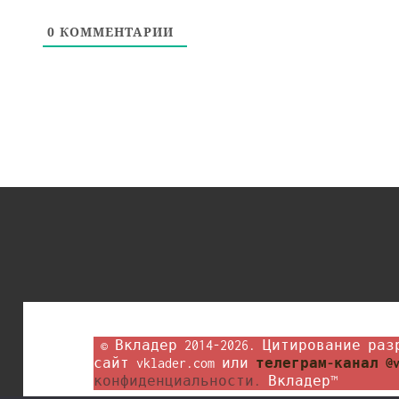
0
КОММЕНТАРИИ
 © Вкладер 2014-2026. Цитирование разрешается с гиперссылкой на 
сайт vklader.com или 
телеграм-канал @v
конфиденциальности.
 Вкладер™