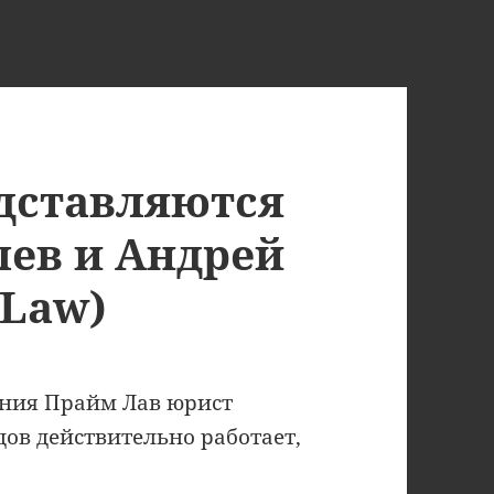
дставляются
лев и Андрей
 Law)
ания Прайм Лав юрист
ов действительно работает,