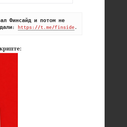
ал Финсайд и потом не 
дали: 
https://t.me/finside
.
крипте: