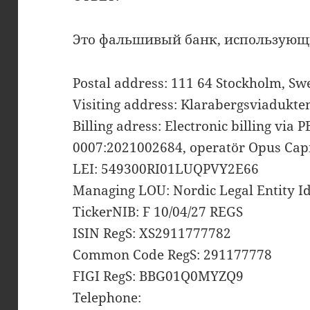
Это фальшивый банк, использующ
Postal address: 111 64 Stockholm, S
Visiting address: Klarabergsviadukte
Billing adress: Electronic billing via 
0007:2021002684, operatör Opus Cap
LEI: 549300RI01LUQPVY2E66
Managing LOU: Nordic Legal Entity Id
TickerNIB: F 10/04/27 REGS
ISIN RegS: XS2911777782
Common Code RegS: 291177778
FIGI RegS: BBG01Q0MYZQ9
Telephone: