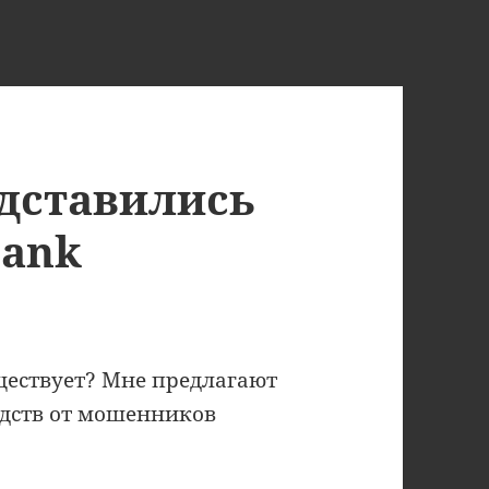
дставились
Bank
существует? Мне предлагают
редств от мошенников