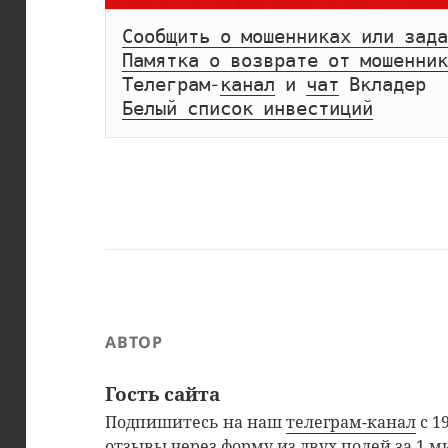
Сообщить о мошенниках или зада
Памятка о возврате от мошенник
Телеграм-
канал
 и 
чат
Белый список инвестиций
АВТОР
Гость сайта
Подпишитесь на наш
телеграм-канал
с 1
отзывы через
форму из двух полей
за 1 м