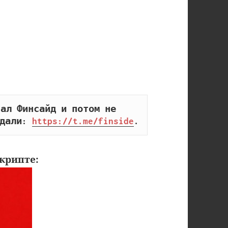
ал Финсайд и потом не 
дали: 
https://t.me/finside
.
крипте: