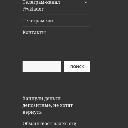
раскрыть
Телеграм-канал
дочернее
@vklader
меню
Телеграм-чат
Контакты
Поиск
ПОИСК
Хапнули деньги
депозитные, не хотят
вернуть
Обманывает naxex. org