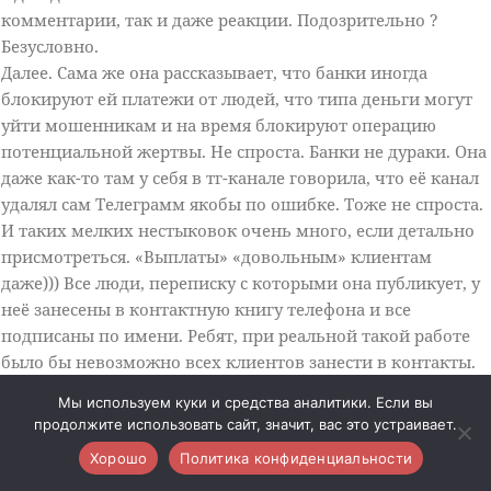
комментарии, так и даже реакции. Подозрительно ?
Безусловно.
Далее. Сама же она рассказывает, что банки иногда
блокируют ей платежи от людей, что типа деньги могут
уйти мошенникам и на время блокируют операцию
потенциальной жертвы. Не спроста. Банки не дураки. Она
даже как-то там у себя в тг-канале говорила, что её канал
удалял сам Телеграмм якобы по ошибке. Тоже не спроста.
И таких мелких нестыковок очень много, если детально
присмотреться. «Выплаты» «довольным» клиентам
даже))) Все люди, переписку с которыми она публикует, у
неё занесены в контактную книгу телефона и все
подписаны по имени. Ребят, при реальной такой работе
было бы невозможно всех клиентов занести в контакты.
Просто физически. Да и не нужно было бы этого делать. Я
Мы используем куки и средства аналитики. Если вы
надеюсь, кому-то этот текст поможет не попасться не
продолжите использовать сайт, значит, вас это устраивает.
только на неё, но и на других мошенников. Ищите
Хорошо
Политика конфиденциальности
мелкие нестыковки. Всем удачи.