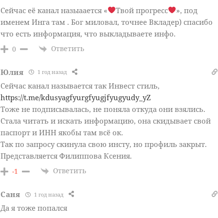
Сейчас её канал назыаается «
Твой прогресс
», под
именем Инга там . Бог миловал, точнее Вкладер) спасибо
что есть информация, что выкладываете инфо.
Ответить
0
Юлия
1 год назад
Сейчас канал называется так Инвест стиль,
https://t.me/kdusyagfyurgfyugjfyugyudy_yZ
Тоже не подписывалась, не поняла откуда они взялись.
Стала читать и искать информацию, она скидывает свой
паспорт и ИНН якобы там всё ок.
Так по запросу скинула свою инсту, но профиль закрыт.
Представляется Филиппова Ксения.
Ответить
-1
Саня
1 год назад
Да я тоже попался