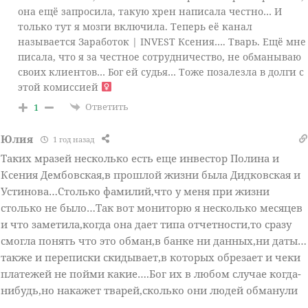
она ещё запросила, такую хрен написала честно… И
только тут я мозги включила. Теперь её канал
называется Заработок | INVEST Ксения…. Тварь. Ещё мне
писала, что я за честное сотрудничество, не обманываю
своих клиентов… Бог ей судья… Тоже позалезла в долги с
этой комиссией ‍
Ответить
1
Юлия
1 год назад
Таких мразей несколько есть еще инвестор Полина и
Ксения Дембовская,в прошлой жизни была Дидковская и
Устинова…Столько фамилий,что у меня при жизни
столько не было…Так вот мониторю я несколько месяцев
и что заметила,когда она дает типа отчетности,то сразу
смогла понять что это обман,в банке ни данных,ни даты…
также и переписки скидывает,в которых обрезает и чеки
платежей не пойми какие….Бог их в любом случае когда-
нибудь,но накажет тварей,сколько они людей обманули