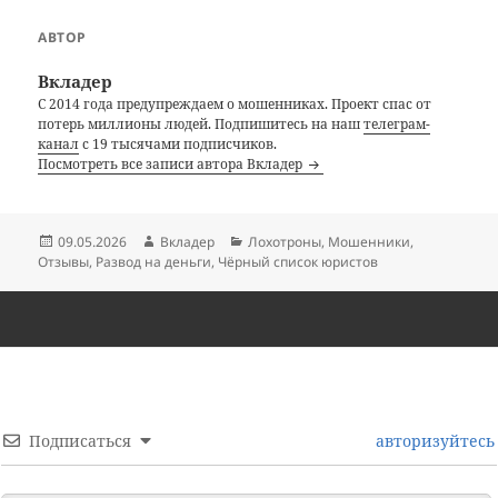
АВТОР
Вкладер
С 2014 года предупреждаем о мошенниках. Проект спас от
потерь миллионы людей. Подпишитесь на наш
телеграм-
канал
с 19 тысячами подписчиков.
Посмотреть все записи автора Вкладер
Опубликовано
Автор
Рубрики
09.05.2026
Вкладер
Лохотроны
,
Мошенники
,
Отзывы
,
Развод на деньги
,
Чёрный список юристов
Подписаться
авторизуйтесь