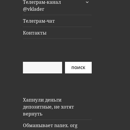
раскрыть
Телеграм-канал
дочернее
@vklader
меню
Телеграм-чат
Контакты
Поиск
ПОИСК
Хапнули деньги
депозитные, не хотят
вернуть
Обманывает naxex. org