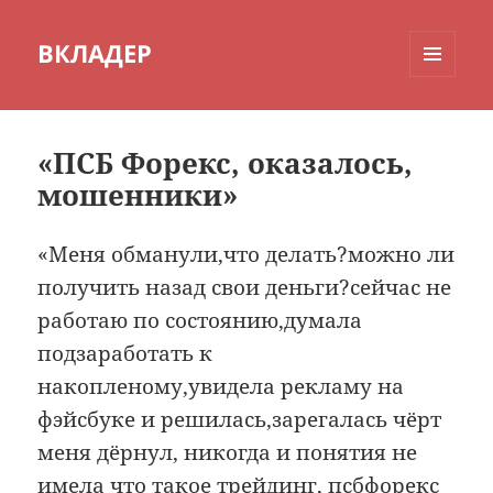
ВКЛАДЕР
МЕНЮ
И
ВИДЖЕТЫ
«ПСБ Форекс, оказалось,
мошенники»
«Меня обманули,что делать?можно ли
получить назад свои деньги?сейчас не
работаю по состоянию,думала
подзаработать к
накопленому,увидела рекламу на
фэйсбуке и решилась,зарегалась чёрт
меня дёрнул, никогда и понятия не
имела что такое трейдинг, псбфорекс