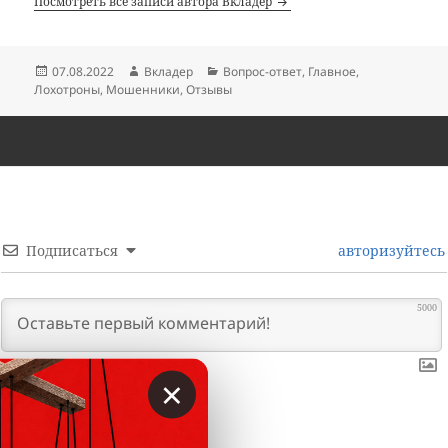
Посмотреть все записи автора Вкладер
Опубликовано
Автор
Рубрики
07.08.2022
Вкладер
Вопрос-ответ
,
Главное
,
Лохотроны
,
Мошенники
,
Отзывы
Подписаться
авторизуйтесь
5000
×
0
КОММЕНТАРИИ