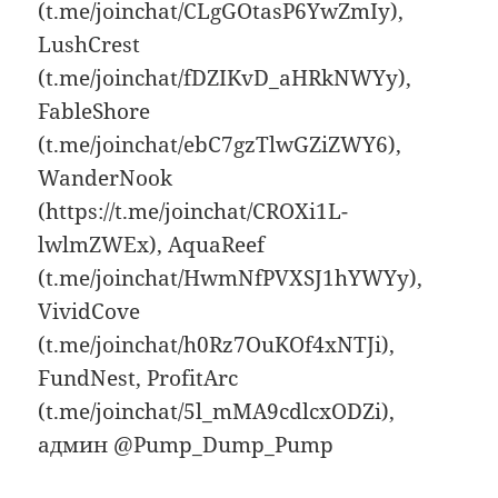
(t.me/joinchat/CLgGOtasP6YwZmIy),
LushCrest
(t.me/joinchat/fDZIKvD_aHRkNWYy),
FableShore
(t.me/joinchat/ebC7gzTlwGZiZWY6),
WanderNook
(https://t.me/joinchat/CROXi1L-
lwlmZWEx), AquaReef
(t.me/joinchat/HwmNfPVXSJ1hYWYy),
VividCove
(t.me/joinchat/h0Rz7OuKOf4xNTJi),
FundNest, ProfitArc
(t.me/joinchat/5l_mMA9cdlcxODZi),
админ @Pump_Dump_Pump