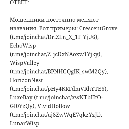
ОТВЕТ:
Мошенники постоянно меняют
названия. Вот примеры: CrescentGrove
(t.me/joinchat/DriZLn_X_1FjYjU6),
EchoWisp
(t.me/joinchat/Z_jcDxNAoxw1Yjky),
WispValley
(t.me/joinchat/BPNHGQgIK_swM2Qy),
HorizonNest
(t.me/joinchat/pHy4KRFdmVRhYTE6),
LuxeBay (t.me/joinchat/xwNTbHfO-
GI0YzQy), VividHollow
(t.me/joinchat/uj8ZwWqE7qkzYzJi),
LunarWisp