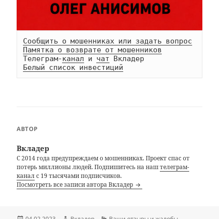
Сообщить о мошенниках или задать вопрос
Памятка о возврате от мошенников
Телеграм-
канал
 и 
чат
Белый список инвестиций
АВТОР
Вкладер
С 2014 года предупреждаем о мошенниках. Проект спас от
потерь миллионы людей. Подпишитесь на наш
телеграм-
канал
с 19 тысячами подписчиков.
Посмотреть все записи автора Вкладер
Опубликовано
Автор
Рубрики
04.02.2023
Вкладер
Ваши отзывы и жалобы
,