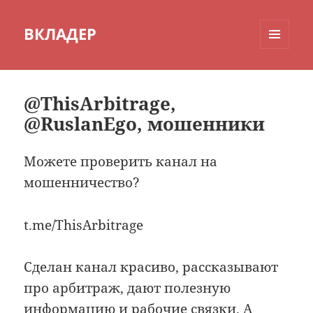
ВКЛАДЕР
МЕНЮ
И
ВИДЖЕТЫ
@ThisArbitrage,
@RuslanEgo, мошенники
Можете проверить канал на
мошенничество?
t.me/ThisArbitrage
Сделан канал красиво, рассказывают
про арбитраж, дают полезную
информацию и рабочие связки. А