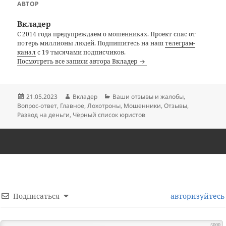
АВТОР
Вкладер
С 2014 года предупреждаем о мошенниках. Проект спас от
потерь миллионы людей. Подпишитесь на наш
телеграм-
канал
с 19 тысячами подписчиков.
Посмотреть все записи автора Вкладер
Опубликовано
Автор
Рубрики
21.05.2023
Вкладер
Ваши отзывы и жалобы
,
Вопрос-ответ
,
Главное
,
Лохотроны
,
Мошенники
,
Отзывы
,
Развод на деньги
,
Чёрный список юристов
Подписаться
авторизуйтесь
5000