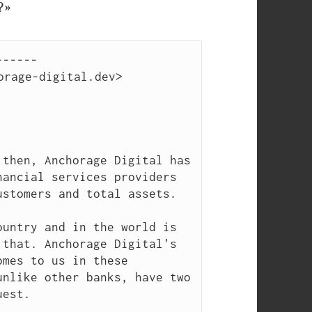
?»
-----

rage-digital.dev>

then, Anchorage Digital has 
ancial services providers 
stomers and total assets.

untry and in the world is 
that. Anchorage Digital's 
mes to us in these 
nlike other banks, have two 
est.
