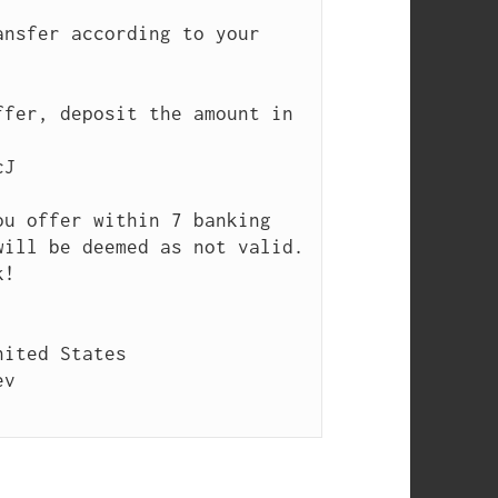
nsfer according to your 
fer, deposit the amount in 
J

u offer within 7 banking 
ill be deemed as not valid.

!

ited States

v
