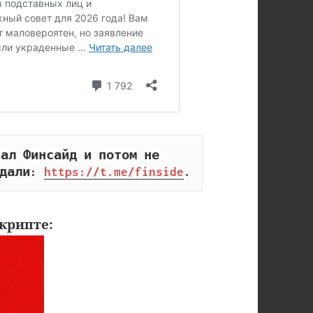
ал Финсайд и потом не 
дали: 
https://t.me/finside
.
крипте: