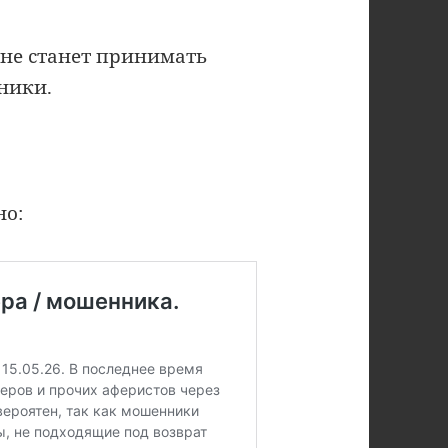
 не станет принимать
ники.
но: