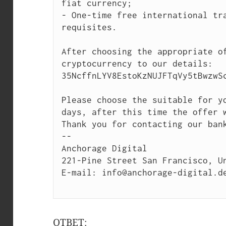
fiat currency;

- One-time free international tra
requisites.

After choosing the appropriate of
cryptocurrency to our details:

35NcffnLYV8EstoKzNUJFTqVy5tBwzwSc
Please choose the suitable for yo
days, after this time the offer w
Thank you for contacting our bank
--

Anchorage Digital

221-Pine Street San Francisco, Un
E-mail: info@anchorage-digital.de
ОТВЕТ: