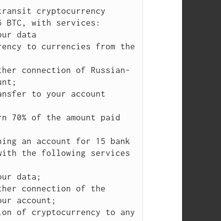
ransit cryptocurrency 
 BTC, with services:

ur data

ency to currencies from the 
ther connection of Russian-
nt;

nsfer to your account 
n 70% of the amount paid 
ing an account for 15 bank 
ith the following services 
ur data;

her connection of the 
ur account;

on of cryptocurrency to any 