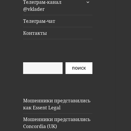
раскрыть
Телеграм-канал
дочернее
@vklader
меню
Телеграм-чат
Контакты
Поиск
ПОИСК
Мошенники представились
как Essent Legal
Мошенники представились
Concordia (UK)