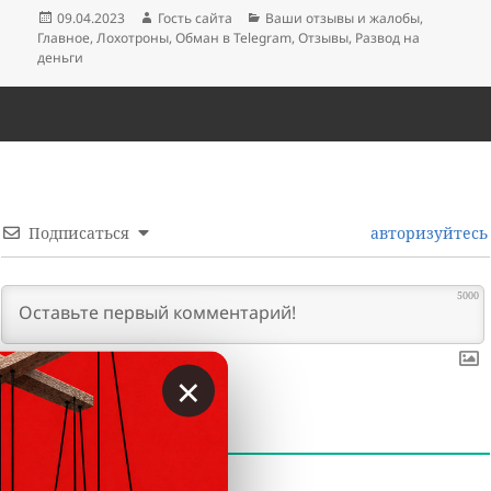
Опубликовано
Автор
Рубрики
09.04.2023
Гость сайта
Ваши отзывы и жалобы
,
Главное
,
Лохотроны
,
Обман в Telegram
,
Отзывы
,
Развод на
деньги
Подписаться
авторизуйтесь
5000
×
0
КОММЕНТАРИИ