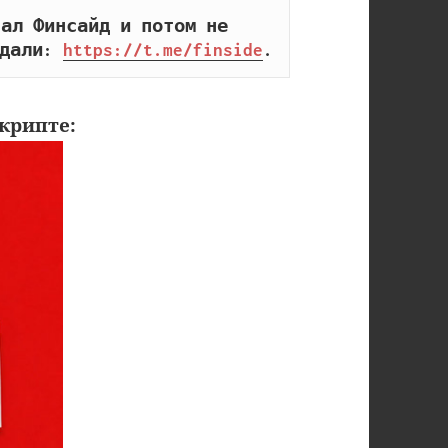
ал Финсайд и потом не 
дали: 
https://t.me/finside
.
крипте: