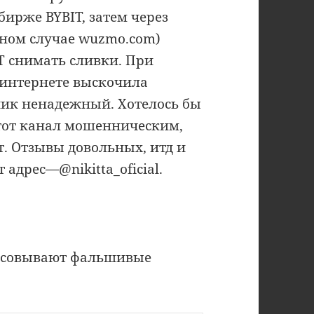
ирже BYBIT, затем через
ном случае wuzmo.com)
IT снимать сливки. При
 интернете выскочила
ник ненадежный. Хотелось бы
этот канал мошенническим,
т. Отзывы довольных, итд и
 адрес—@nikitta_oficial.
одсовывают фальшивые