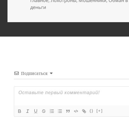
Главное
,
Лохотроны
,
Мошенники
,
Обман в
деньги
Подписаться
{}
[+]