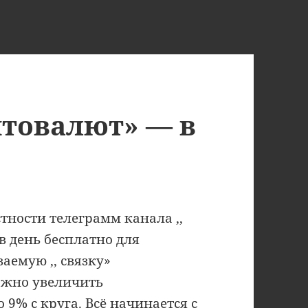
птовалют» — в
тности телеграмм канала ,,
 день бесплатно для
емую ,, связку»
ожно увеличить
9% с круга. Всё начинается с