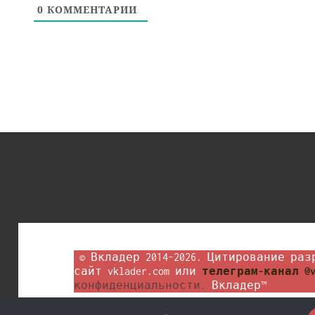
0
КОММЕНТАРИИ
 © Вкладер 2014-2026. Цитирование разрешается с гиперссылкой на 
сайт vklader.com или 
телеграм-канал @v
конфиденциальности.
 Вкладер™