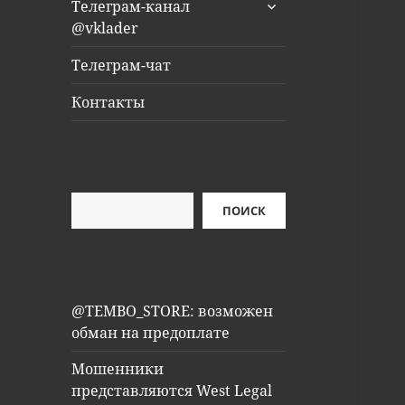
раскрыть
Телеграм-канал
дочернее
@vklader
меню
Телеграм-чат
Контакты
Поиск
ПОИСК
@TEMBO_STORE: возможен
обман на предоплате
Мошенники
представляются West Legal