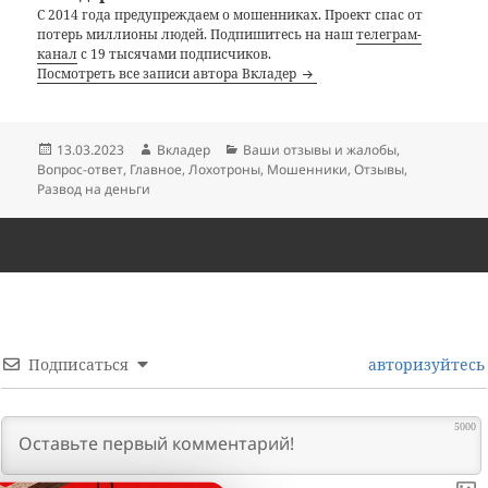
С 2014 года предупреждаем о мошенниках. Проект спас от
потерь миллионы людей. Подпишитесь на наш
телеграм-
канал
с 19 тысячами подписчиков.
Посмотреть все записи автора Вкладер
Опубликовано
Автор
Рубрики
13.03.2023
Вкладер
Ваши отзывы и жалобы
,
Вопрос-ответ
,
Главное
,
Лохотроны
,
Мошенники
,
Отзывы
,
Развод на деньги
Подписаться
авторизуйтесь
5000