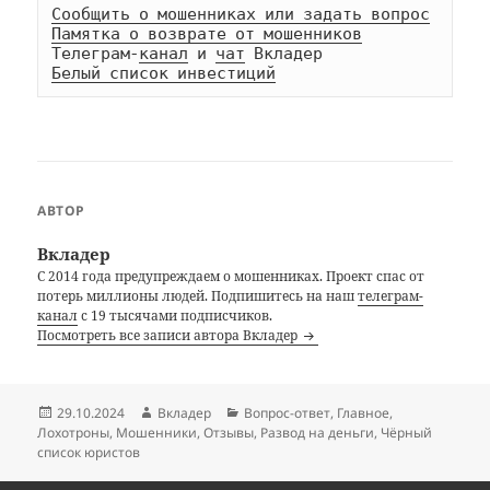
Сообщить о мошенниках или задать вопрос
Памятка о возврате от мошенников
Телеграм-
канал
 и 
чат
Белый список инвестиций
АВТОР
Вкладер
С 2014 года предупреждаем о мошенниках. Проект спас от
потерь миллионы людей. Подпишитесь на наш
телеграм-
канал
с 19 тысячами подписчиков.
Посмотреть все записи автора Вкладер
Опубликовано
Автор
Рубрики
29.10.2024
Вкладер
Вопрос-ответ
,
Главное
,
Лохотроны
,
Мошенники
,
Отзывы
,
Развод на деньги
,
Чёрный
список юристов