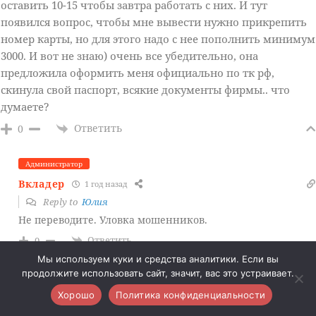
оставить 10-15 чтобы завтра работать с них. И тут
появился вопрос, чтобы мне вывести нужно прикрепить
номер карты, но для этого надо с нее пополнить минимум
3000. И вот не знаю) очень все убедительно, она
предложила оформить меня официально по тк рф,
скинула свой паспорт, всякие документы фирмы.. что
думаете?
Ответить
0
Администратор
Вкладер
1 год назад
Reply to
Юлия
Не переводите. Уловка мошенников.
Ответить
0
Мы используем куки и средства аналитики. Если вы
Аня
продолжите использовать сайт, значит, вас это устраивает.
1 год назад
Reply to
Юлия
Хорошо
Политика конфиденциальности
Сейчас та же самая ситуация. Нужно пройти