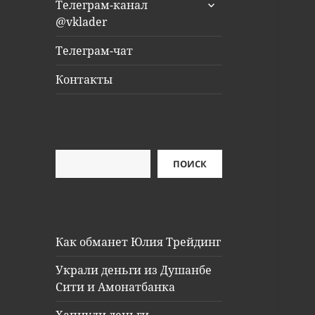
раскрыть
Телеграм-канал
дочернее
@vklader
меню
Телеграм-чат
Контакты
Поиск
ПОИСК
Как обманет Юлия Трейдинг
Украли деньги из Душанбе
Сити и Амонатбанка