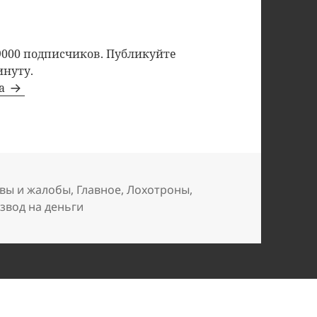
9000 подписчиков. Публикуйте
инуту.
та
вы и жалобы
,
Главное
,
Лохотроны
,
звод на деньги