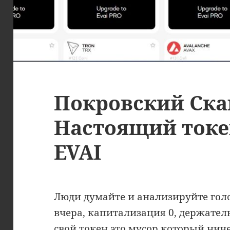
Покровский Ска
Настоящий токе
EVAI
Люди думайте и анализируйте голов
вчера, капитализация 0, держатель
свой токен это мусор который ничег