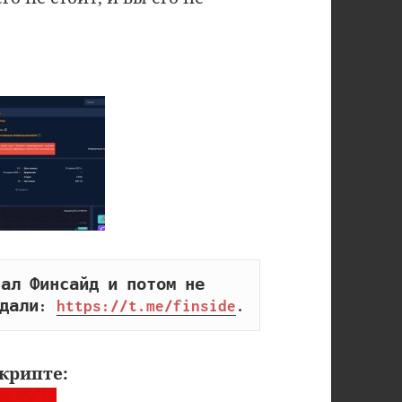
ал Финсайд и потом не 
дали: 
https://t.me/finside
.
крипте: