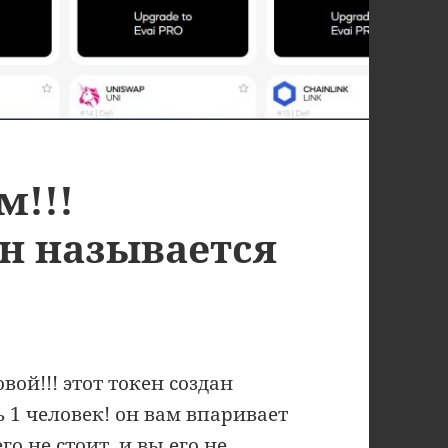
м!!!
н называется
ой!!! этот токен создан
 1 человек! он вам впаривает
о не стоит, и вы его не