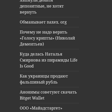
Хапнули деньги
депозитные, не хотят
вернуть
Обманывает naxex. org
Почему не надо верить
«Голосу крипты» (Николай
Дементьев)
Куда делась Наталья
Смирнова из пирамиды Life
Is Good
Как украинцы продают
фальшивый рубль
Анонимы советуют скачать
Bitget Wallet
ООО «Майадстаргет»