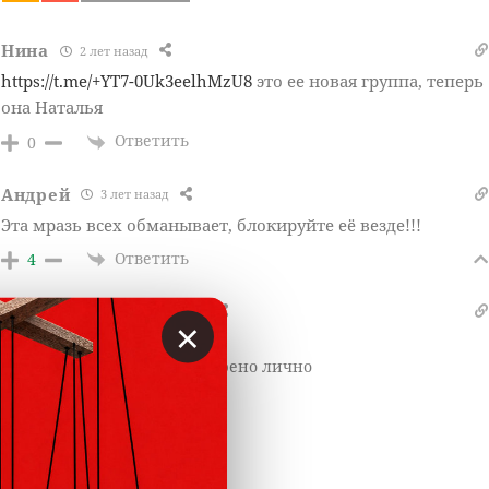
Нина
2 лет назад
https://t.me/+YT7-0Uk3eelhMzU8
это ее новая группа, теперь
она Наталья
Ответить
0
Андрей
3 лет назад
Эта мразь всех обманывает, блокируйте её везде!!!
Ответить
4
Надежда
2 лет назад
×
Reply to
Андрей
Да уж, наёб 100%, проверено лично
Ответить
1