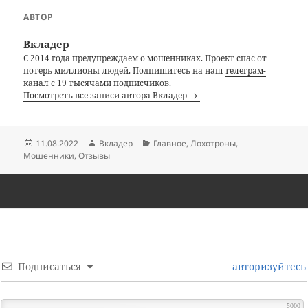
АВТОР
Вкладер
С 2014 года предупреждаем о мошенниках. Проект спас от
потерь миллионы людей. Подпишитесь на наш
телеграм-
канал
с 19 тысячами подписчиков.
Посмотреть все записи автора Вкладер
Опубликовано
Автор
Рубрики
11.08.2022
Вкладер
Главное
,
Лохотроны
,
Мошенники
,
Отзывы
Подписаться
авторизуйтесь
5000