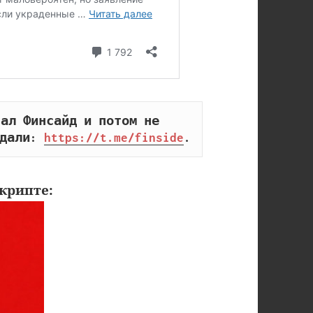
ал Финсайд и потом не 
дали: 
https://t.me/finside
.
крипте: