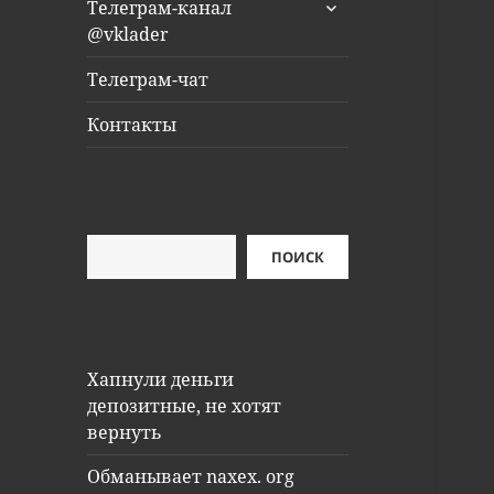
раскрыть
Телеграм-канал
дочернее
@vklader
меню
Телеграм-чат
Контакты
Поиск
ПОИСК
Хапнули деньги
депозитные, не хотят
вернуть
Обманывает naxex. org