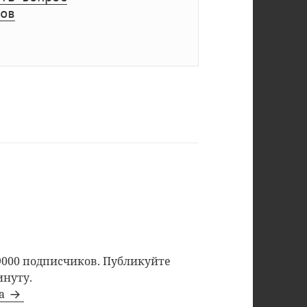
ов
9000 подписчиков. Публикуйте
инуту.
та