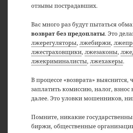
отзывы пострадавших.
Вас много раз будут пытаться обм
возврат без предоплаты
. Это дел
лжерегуляторы
,
лжебиржи
,
лжепр
лжестраховщики
,
лжезаконы
,
лже
лжекриминалисты
,
лжехакеры
.
В процессе «возврата» выяснится, 
заплатить комиссию, налог, взнос
далее. Это уловки мошенников, ни
Помните, никакие государственны
биржи, общественные организации