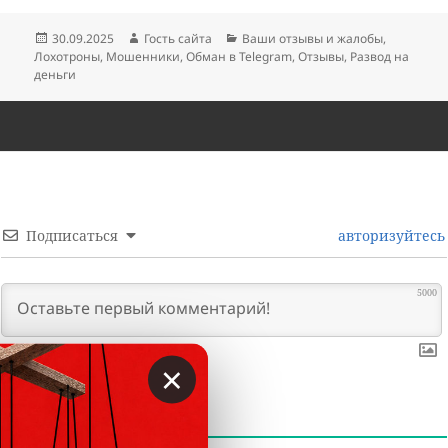
Опубликовано
Автор
Рубрики
30.09.2025
Гость сайта
Ваши отзывы и жалобы
,
Лохотроны
,
Мошенники
,
Обман в Telegram
,
Отзывы
,
Развод на
деньги
Подписаться
авторизуйтесь
5000
×
0
КОММЕНТАРИИ