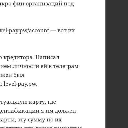
микро фин организаций под
el-pay.pw/account — вот их
о кредитора. Написал
нием личности ей в телеграм
олжен был
 level-pay.pw.
туальную карту, где
идентификации я им должен
арты, эту сумму по их