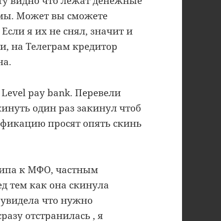
ету видно что лежат денежные
ймы. Может вы сможете
Если я их не снял, значит и
и, на Телеграм кредитор
на.
 Level pay bank. Перевели
кинуть один раз закинул чтоб
ификацию просят опять скинь
 типа к МФО, частным
ед тем как она скинула
к увидела что нужно
разу отстранилась , я