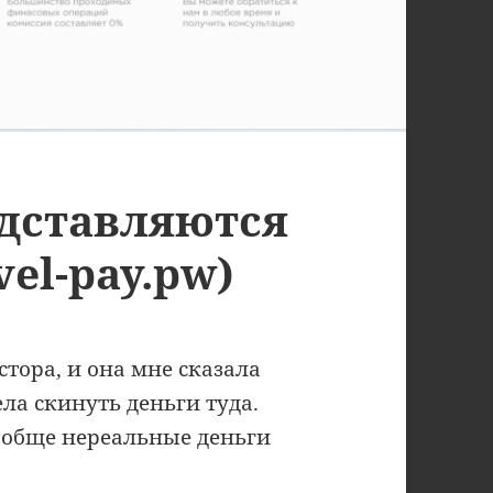
дставляются
vel-pay.pw)
стора, и она мне сказала
ела скинуть деньги туда.
вообще нереальные деньги