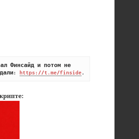
ал Финсайд и потом не 
дали: 
https://t.me/finside
.
крипте: