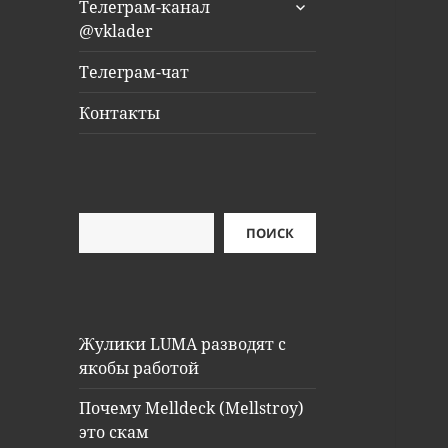
раскрыть
Телеграм-канал
дочернее
@vklader
меню
Телеграм-чат
Контакты
Поиск
ПОИСК
Жулики LUMA разводят с
якобы работой
Почему Melldeck (Mellstroy)
это скам