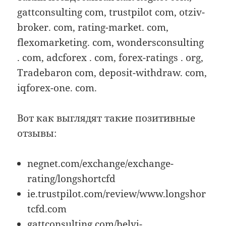
gattconsulting com, trustpilot com, otziv-
broker. com, rating-market. com,
flexomarketing. com, wondersconsulting
. com, adcforex . com, forex-ratings . org,
Tradebaron com, deposit-withdraw. com,
iqforex-one. com.
Вот как выглядят такие позитивные
отзывы:
negnet.com/exchange/exchange-
rating/longshortcfd
ie.trustpilot.com/review/www.longshor
tcfd.com
gattconsulting.com/belyj-