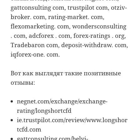
gattconsulting com, trustpilot com, otziv-
broker. com, rating-market. com,
flexomarketing. com, wondersconsulting
. com, adcforex . com, forex-ratings . org,
Tradebaron com, deposit-withdraw. com,
iqforex-one. com.
Вот как выглядят такие позитивные
отзывы:
negnet.com/exchange/exchange-
rating/longshortcfd
ie.trustpilot.com/review/www.longshor
tcfd.com
gattconsulting.com/belyj-