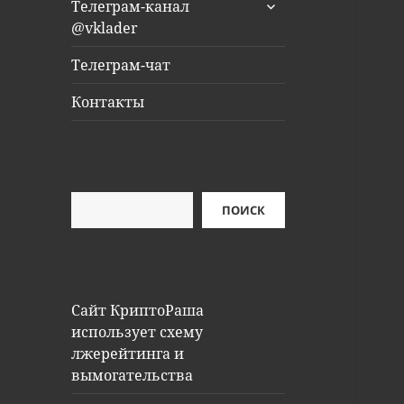
раскрыть
Телеграм-канал
дочернее
@vklader
меню
Телеграм-чат
Контакты
Поиск
ПОИСК
Сайт КриптоРаша
использует схему
лжерейтинга и
вымогательства