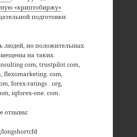
тную «криптобиржу»
тщательной подготовки
ь людей, но положительных
змещены на таких
sulting com, trustpilot com,
m, flexomarketing. com,
m, forex-ratings . org,
om, iqforex-one. com.
е отзывы:
/longshortcfd