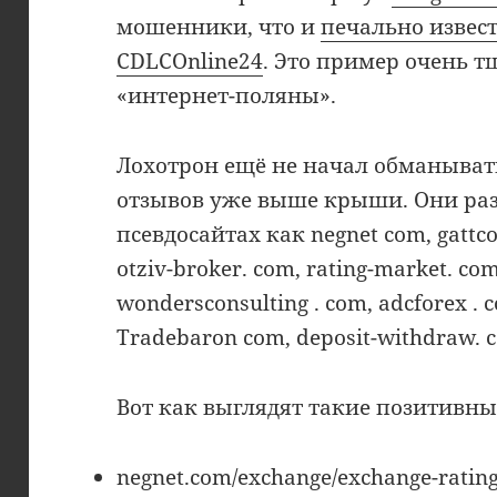
мошенники, что и
печально извес
CDLCOnline24
. Это пример очень 
«интернет-поляны».
Лохотрон ещё не начал обманыват
отзывов уже выше крыши. Они ра
псевдосайтах как negnet com, gattcon
otziv-broker. com, rating-market. co
wondersconsulting . com, adcforex . co
Tradebaron com, deposit-withdraw. c
Вот как выглядят такие позитивны
negnet.com/exchange/exchange-rating