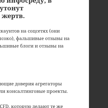
ю инфосреду, в
 утонут
 жертв.
ккаунтов на соцсетях (они
высоко), фальшивые отзывы на
ьшивые блоги и отзывы на
ающие доверия агрегаторы
или консалтинговые проекты.
tCFD
, которую делают те же