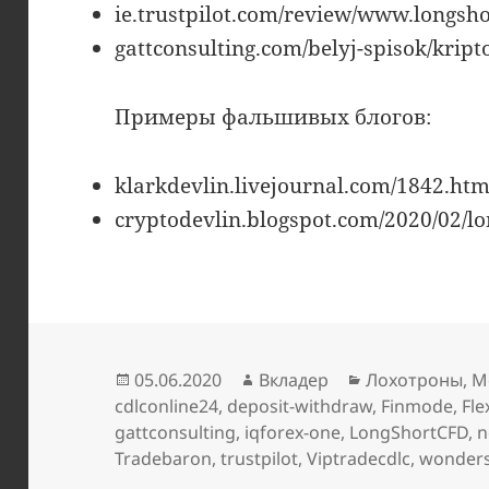
ie.trustpilot.com/review/www.longsh
gattconsulting.com/belyj-spisok/kript
Примеры фальшивых блогов:
klarkdevlin.livejournal.com/1842.htm
cryptodevlin.blogspot.com/2020/02/l
Опубликовано
Автор
Рубрики
05.06.2020
Вкладер
Лохотроны
,
М
cdlconline24
,
deposit-withdraw
,
Finmode
,
Fl
gattconsulting
,
iqforex-one
,
LongShortCFD
,
n
Tradebaron
,
trustpilot
,
Viptradecdlc
,
wonders