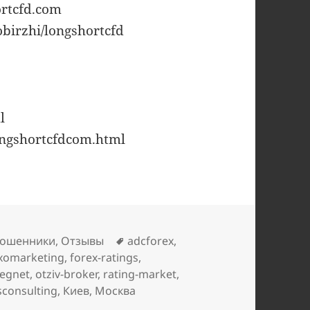
ortcfd.com
obirzhi/longshortcfd
l
ongshortcfdcom.html
Метки
ошенники
,
Отзывы
adcforex
,
exomarketing
,
forex-ratings
,
egnet
,
otziv-broker
,
rating-market
,
consulting
,
Киев
,
Москва