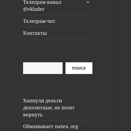
раскрыть
Телеграм-канал
дочернее
@vklader
меню
Телеграм-чат
Контакты
Поиск
ПОИСК
Хапнули деньги
депозитные, не хотят
вернуть
Обманывает naxex. org