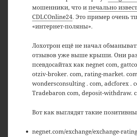
мошенники, что и
печально извес
CDLCOnline24
. Это пример очень 
«интернет-поляны».
Лохотрон ещё не начал обманыват
отзывов уже выше крыши. Они ра
псевдосайтах как negnet com, gattcon
otziv-broker. com, rating-market. co
wondersconsulting . com, adcforex . co
Tradebaron com, deposit-withdraw. c
Вот как выглядят такие позитивны
negnet.com/exchange/exchange-rating