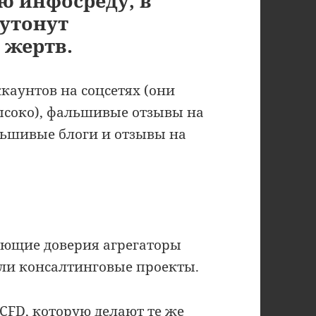
ю инфосреду, в
 утонут
 жертв.
ккаунтов на соцсетях (они
высоко), фальшивые отзывы на
ьшивые блоги и отзывы на
ающие доверия агрегаторы
или консалтинговые проекты.
tCFD
, которую делают те же