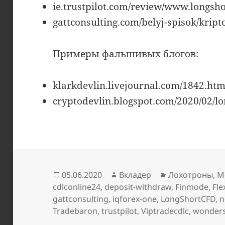
ie.trustpilot.com/review/www.longsh
gattconsulting.com/belyj-spisok/kript
Примеры фальшивых блогов:
klarkdevlin.livejournal.com/1842.htm
cryptodevlin.blogspot.com/2020/02/l
Опубликовано
Автор
Рубрики
05.06.2020
Вкладер
Лохотроны
,
М
cdlconline24
,
deposit-withdraw
,
Finmode
,
Fl
gattconsulting
,
iqforex-one
,
LongShortCFD
,
n
Tradebaron
,
trustpilot
,
Viptradecdlc
,
wonders