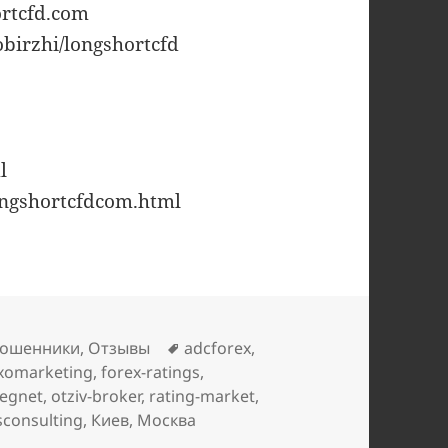
ortcfd.com
obirzhi/longshortcfd
l
ongshortcfdcom.html
Метки
ошенники
,
Отзывы
adcforex
,
exomarketing
,
forex-ratings
,
egnet
,
otziv-broker
,
rating-market
,
consulting
,
Киев
,
Москва