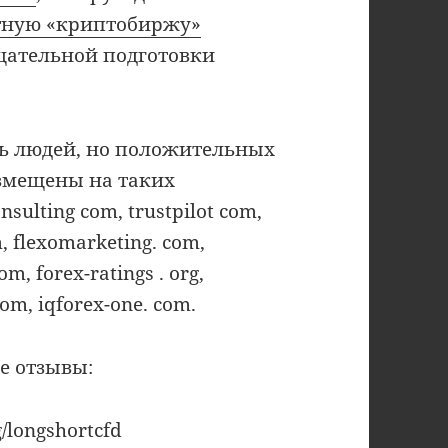
тную «криптобиржу»
тщательной подготовки
ь людей, но положительных
змещены на таких
sulting com, trustpilot com,
m, flexomarketing. com,
m, forex-ratings . org,
om, iqforex-one. com.
е отзывы:
/longshortcfd