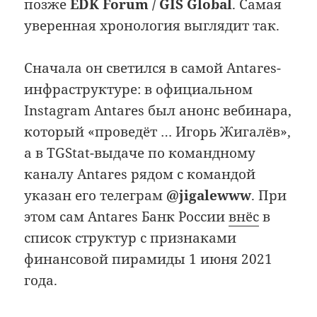
позже
EDK Forum / GIS Global
. Самая
уверенная хронология выглядит так.
Сначала он светился в самой Antares-
инфраструктуре: в официальном
Instagram Antares был анонс вебинара,
который «проведёт … Игорь Жигалёв»,
а в TGStat-выдаче по командному
каналу Antares рядом с командой
указан его телеграм
@jigalewww
. При
этом сам Antares Банк России
внёс
в
список структур с признаками
финансовой пирамиды 1 июня 2021
года.