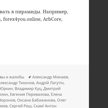
вать в пирамиды. Например,
m, forex4you.online, ArbCore,
Метки
вы и жалобы
Александр Минаев
,
Александр Тихонов
,
Андрій Лагутін
,
 Юркин
,
Владимир Куц
,
Дмитрий
ллин
,
Евгения Перевалова
,
Елена
Воронов
,
Оксана Бабажанова
,
Олег
леев
,
Сергей Реш
,
Скам! Антон