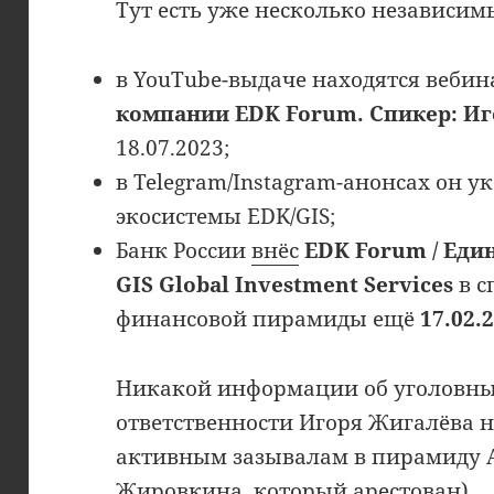
Тут есть уже несколько независим
в YouTube-выдаче находятся веби
компании EDK Forum. Спикер: И
18.07.2023;
в Telegram/Instagram-анонсах он у
экосистемы EDK/GIS;
Банк России
внёс
EDK Forum / Еди
GIS Global Investment Services
в с
финансовой пирамиды ещё
17.02.
Никакой информации об уголовны
ответственности Игоря Жигалёва н
активным зазывалам в пирамиду A
Жировкина, который арестован).