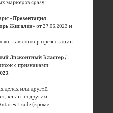
ых маркеров сразу:
нары
«Презентация
горь Жигалев»
от 27.06.2023 и
казан как спикер презентации
ный Дисконтный Кластер /
писок с признаками
2023
.
х делах или другой
ет, как и по другим
ntares Trade (кроме