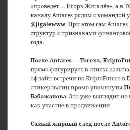
«проведёт … Игорь Жигалёв», а в 
каналу Antares рядом с командой у
@jigalewww
. При этом сам Antares
структур с признаками финансово
года.
После Antares — Torexo,
KriptoFu
прямо фигурирует в списке зазывал
офлайн-встречи по KriptoFuture в 
спикеров/лиц промо упомянуты
И
Бабажанова
. Это уже выглядит не
как участие в продвижении.
Самый жирный след после Antares