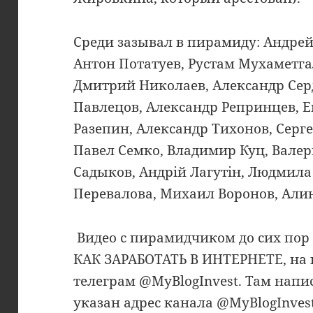
Среди зазывал в пирамиду: Андрей
Антон Потатуев, Рустам Мухаметг
Дмитрий Николаев, Александр Сер
Павлецов, Александр Репринцев, 
Разепин, Александр Тихонов, Серг
Павел Семко, Владимир Куц, Вале
Садыков, Андрій Лагутін, Людмила
Перевалова, Михаил Воронов, Али
Видео с пирамидчиком до сих пор 
КАК ЗАРАБОТАТЬ В ИНТЕРНЕТЕ, на 
телеграм @MyBlogInvest. Там нап
указан адрес канала @MyBlogInves