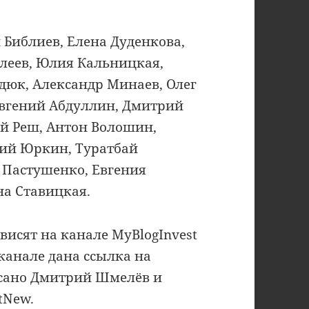
 Библиев, Елена Дуденкова,
алеев, Юлия Кальницкая,
дюк, Александр Минаев, Олег
Евгений Абдуллин, Дмитрий
ей Реш, Антон Волошин,
рий Юркин, Туратбай
 Пастушенко, Евгения
на Ставицкая.
висят на канале MyBlogInvest
канале дана ссылка на
исано Дмитрий Шмелёв и
tNew.