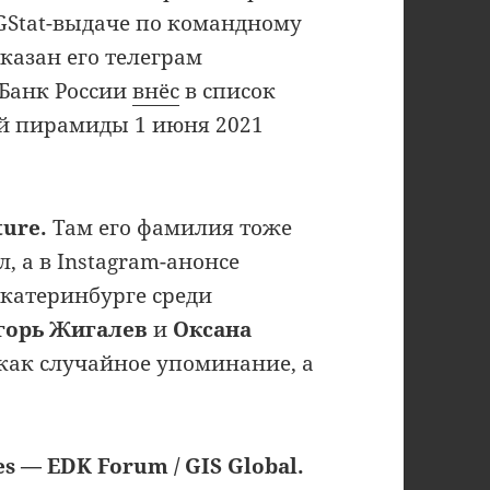
TGStat-выдаче по командному
казан его телеграм
 Банк России
внёс
в список
й пирамиды 1 июня 2021
ture.
Там его фамилия тоже
, а в Instagram-анонсе
Екатеринбурге среди
горь Жигалев
и
Оксана
 как случайное упоминание, а
 — EDK Forum / GIS Global.