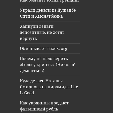
Как обманет Юлия Трейдинг
Украли деньги из Душанбе
Сити и Амонатбанка
Хапнули деньги
депозитные, не хотят
вернуть
Обманывает naxex. org
Почему не надо верить
«Голосу крипты» (Николай
Дементьев)
Куда делась Наталья
Смирнова из пирамиды Life
Is Good
Как украинцы продают
фальшивый рубль