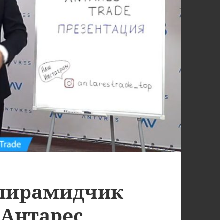
 пирамидчик
(Антарес