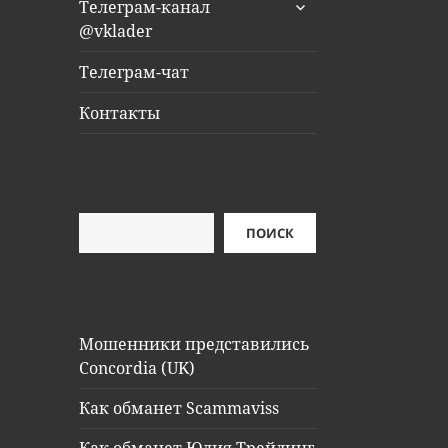
раскрыть
Телеграм-канал
дочернее
@vklader
меню
Телеграм-чат
Контакты
Поиск
ПОИСК
Мошенники представились
Concordia (UK)
Как обманет Scammaviss