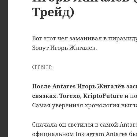
Трейд)
Вот этот чел заманивал в пирамид
Зовут Игорь Жигалев.
ОТВЕТ:
После Antares Игорь Жигалёв за
связках
:
Torexo
,
KriptoFuture
и п
Самая уверенная хронология выгля
Сначала он светился в самой Antar
официальном Instagram Antares бы