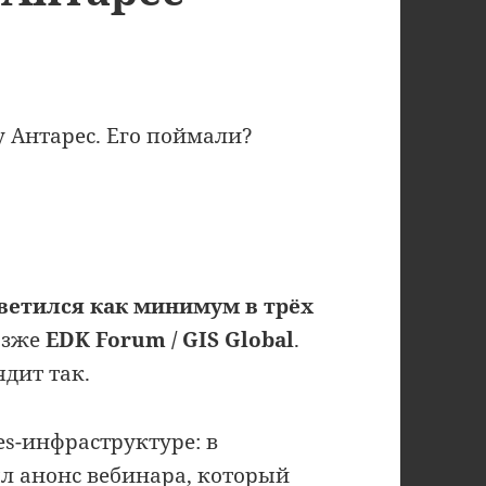
у Антарес. Его поймали?
светился как минимум в трёх
озже
EDK Forum / GIS Global
.
дит так.
es-инфраструктуре: в
л анонс вебинара, который