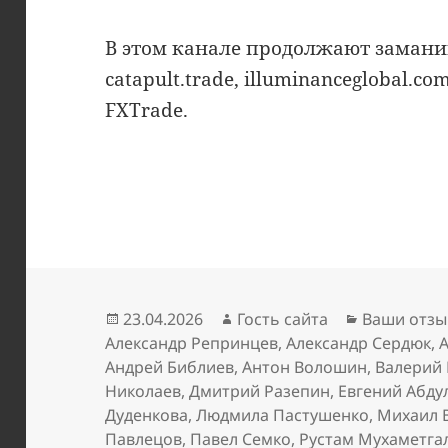
В этом канале продолжают замани
catapult.trade, illuminanceglobal.co
FXTrade.
Опубликовано
Автор
Рубрики
23.04.2026
Гость сайта
Ваши отзы
Александр Репринцев
,
Александр Сердюк
,
Андрей Библиев
,
Антон Волошин
,
Валерий
Николаев
,
Дмитрий Разепин
,
Евгений Абду
Дуденкова
,
Людмила Пастушенко
,
Михаил 
Павлецов
,
Павел Семко
,
Рустам Мухаметга