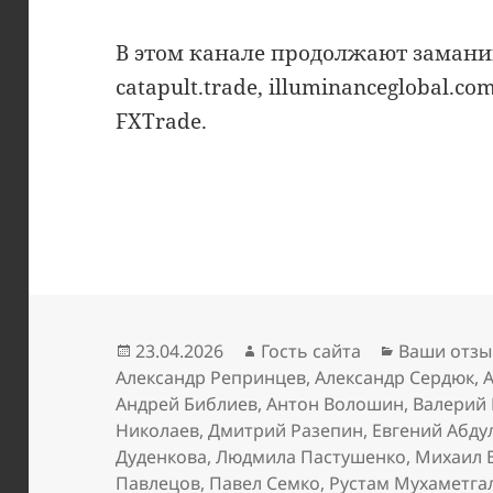
В этом канале продолжают замани
catapult.trade, illuminanceglobal.co
FXTrade.
Опубликовано
Автор
Рубрики
23.04.2026
Гость сайта
Ваши отзы
Александр Репринцев
,
Александр Сердюк
,
Андрей Библиев
,
Антон Волошин
,
Валерий
Николаев
,
Дмитрий Разепин
,
Евгений Абду
Дуденкова
,
Людмила Пастушенко
,
Михаил 
Павлецов
,
Павел Семко
,
Рустам Мухаметга