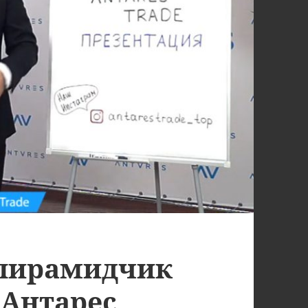
 пирамидчик
(Антарес