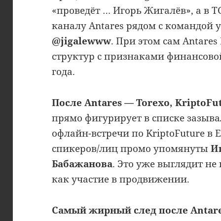
«проведёт … Игорь Жигалёв», а в 
каналу Antares рядом с командой у
@jigalewww
. При этом сам Antares
структур с признаками финансово
года.
После Antares — Torexo,
KriptoFu
прямо фигурирует в списке зазывал
офлайн-встречи по KriptoFuture в 
спикеров/лиц промо упомянуты
И
Бабажанова
. Это уже выглядит не
как участие в продвижении.
Самый жирный след после Antares