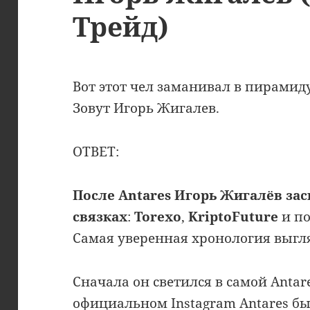
Трейд)
Вот этот чел заманивал в пирамид
Зовут Игорь Жигалев.
ОТВЕТ:
После Antares Игорь Жигалёв за
связках
:
Torexo
,
KriptoFuture
и п
Самая уверенная хронология выгля
Сначала он светился в самой Antar
официальном Instagram Antares бы