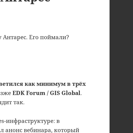
у Антарес. Его поймали?
светился как минимум в трёх
озже
EDK Forum / GIS Global
.
дит так.
es-инфраструктуре: в
л анонс вебинара, который