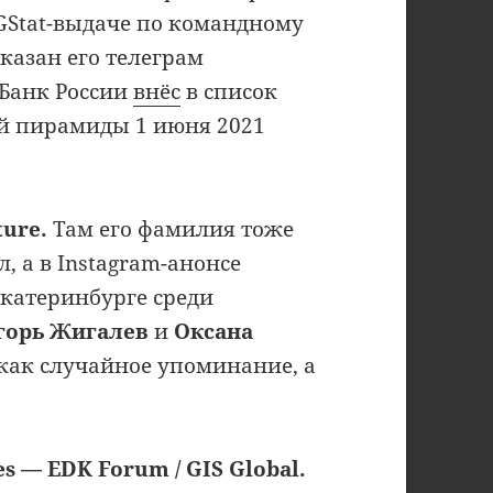
TGStat-выдаче по командному
казан его телеграм
 Банк России
внёс
в список
й пирамиды 1 июня 2021
ture.
Там его фамилия тоже
, а в Instagram-анонсе
Екатеринбурге среди
горь Жигалев
и
Оксана
 как случайное упоминание, а
 — EDK Forum / GIS Global.