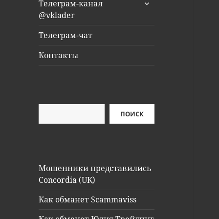
раскрыть
Телеграм-канал
дочернее
@vklader
меню
Телеграм-чат
Контакты
Поиск
ПОИСК
Мошенники представились
Concordia (UK)
Как обманет Scammaviss