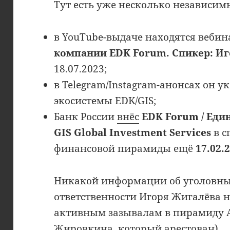
Тут есть уже несколько независим
в YouTube-выдаче находятся веби
компании EDK Forum. Спикер: И
18.07.2023;
в Telegram/Instagram-анонсах он у
экосистемы EDK/GIS;
Банк России
внёс
EDK Forum / Еди
GIS Global Investment Services
в с
финансовой пирамиды ещё
17.02.
Никакой информации об уголовны
ответственности Игоря Жигалёва н
активным зазывалам в пирамиду A
Жировкина, который арестован).