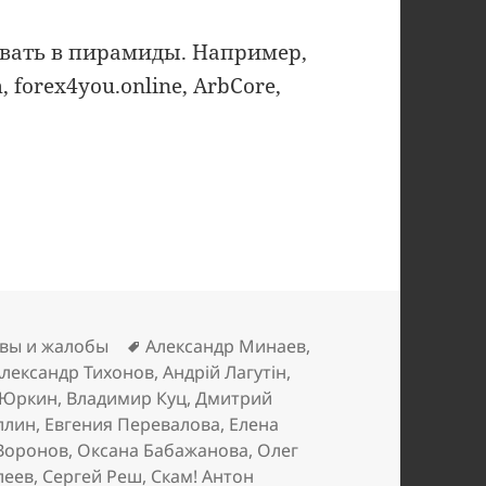
вать в пирамиды. Например,
m, forex4you.online, ArbCore,
Метки
вы и жалобы
Александр Минаев
,
Александр Тихонов
,
Андрій Лагутін
,
 Юркин
,
Владимир Куц
,
Дмитрий
ллин
,
Евгения Перевалова
,
Елена
Воронов
,
Оксана Бабажанова
,
Олег
леев
,
Сергей Реш
,
Скам! Антон