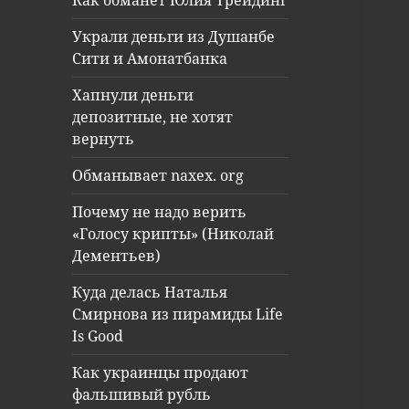
Как обманет Юлия Трейдинг
Украли деньги из Душанбе
Сити и Амонатбанка
Хапнули деньги
депозитные, не хотят
вернуть
Обманывает naxex. org
Почему не надо верить
«Голосу крипты» (Николай
Дементьев)
Куда делась Наталья
Смирнова из пирамиды Life
Is Good
Как украинцы продают
фальшивый рубль