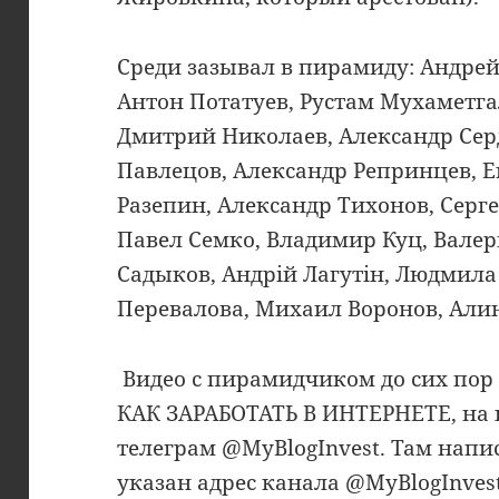
Среди зазывал в пирамиду: Андрей
Антон Потатуев, Рустам Мухаметг
Дмитрий Николаев, Александр Сер
Павлецов, Александр Репринцев, 
Разепин, Александр Тихонов, Серг
Павел Семко, Владимир Куц, Вале
Садыков, Андрій Лагутін, Людмила
Перевалова, Михаил Воронов, Али
Видео с пирамидчиком до сих пор 
КАК ЗАРАБОТАТЬ В ИНТЕРНЕТЕ, на 
телеграм @MyBlogInvest. Там нап
указан адрес канала @MyBlogInves