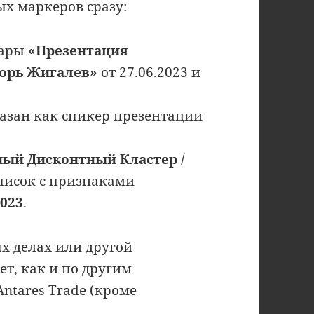
ых маркеров сразу:
нары
«Презентация
горь Жигалев»
от 27.06.2023 и
казан как спикер презентации
ный Дисконтный Кластер /
писок с признаками
2023
.
х делах или другой
ет, как и по другим
ntares Trade (кроме