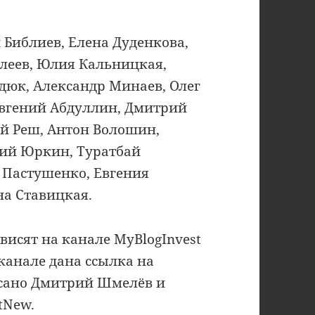
 Библиев, Елена Дуденкова,
алеев, Юлия Кальницкая,
дюк, Александр Минаев, Олег
Евгений Абдуллин, Дмитрий
ей Реш, Антон Волошин,
рий Юркин, Туратбай
 Пастушенко, Евгения
на Ставицкая.
висят на канале MyBlogInvest
канале дана ссылка на
исано Дмитрий Шмелёв и
tNew.