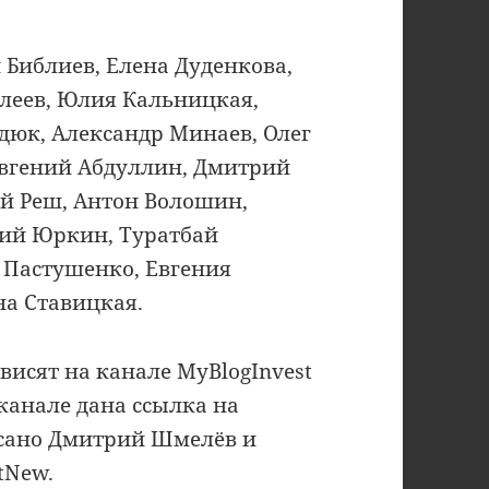
 Библиев, Елена Дуденкова,
алеев, Юлия Кальницкая,
дюк, Александр Минаев, Олег
Евгений Абдуллин, Дмитрий
ей Реш, Антон Волошин,
рий Юркин, Туратбай
 Пастушенко, Евгения
на Ставицкая.
висят на канале MyBlogInvest
канале дана ссылка на
исано Дмитрий Шмелёв и
tNew.