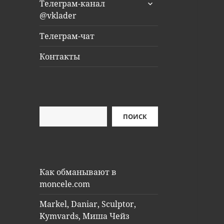
раскрыть
Телеграм-канал
дочернее
@vklader
меню
Телеграм-чат
Контакты
Поиск
ПОИСК
Как обманывают в
moncele.com
Markel, Daniar, Sculptor,
Kymvards, Миша Чейз