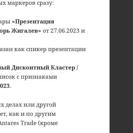
ых маркеров сразу:
нары
«Презентация
горь Жигалев»
от 27.06.2023 и
казан как спикер презентации
ный Дисконтный Кластер /
писок с признаками
2023
.
х делах или другой
ет, как и по другим
ntares Trade (кроме