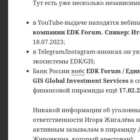
Тут есть уже несколько независим
в YouTube-выдаче находятся веби
компании EDK Forum. Спикер: И
18.07.2023;
в Telegram/Instagram-анонсах он у
экосистемы EDK/GIS;
Банк России
внёс
EDK Forum / Еди
GIS Global Investment Services
в с
финансовой пирамиды ещё
17.02.
Никакой информации об уголовны
ответственности Игоря Жигалёва н
активным зазывалам в пирамиду A
Жировкина, который арестован).