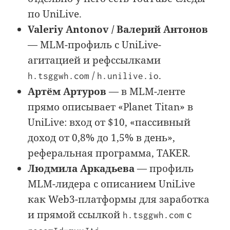
по UniLive.
Valeriy Antonov / Валерий Антонов
— MLM-профиль с UniLive-
агитацией и рефссылками
/
.
h.tsggwh.com
h.unilive.io
Артём Артуров
— в MLM-ленте
прямо описывает «Planet Titan» в
UniLive: вход от $10, «пассивный
доход от 0,8% до 1,5% в день»,
реферальная программа, TAKER.
Людмила Аркадьева
— профиль
MLM-лидера с описанием UniLive
как Web3-платформы для заработка
и прямой ссылкой
с
h.tsggwh.com