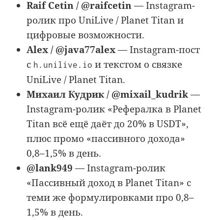
Raif Cetin / @raifcetin
— Instagram-
ролик про UniLive / Planet Titan и
цифровые возможности.
Alex / @java77alex
— Instagram-пост
с
и текстом о связке
h.unilive.io
UniLive / Planet Titan.
Михаил Кудрик / @mixail_kudrik
—
Instagram-ролик «Рефералка в Planet
Titan всё ещё даёт до 20% в USDT»,
плюс промо «пассивного дохода»
0,8–1,5% в день.
@lank949
— Instagram-ролик
«Пассивный доход в Planet Titan» с
теми же формулировками про 0,8–
1,5% в день.