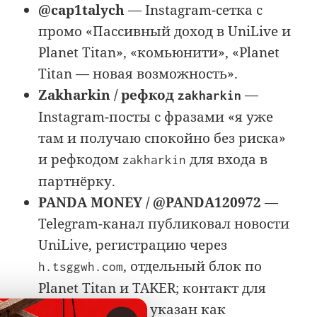
@cap1talych
— Instagram-сетка с
промо «Пассивный доход в UniLive и
Planet Titan», «комьюнити», «Planet
Titan — новая возможность».
Zakharkin / рефкод
—
zakharkin
Instagram-посты с фразами «я уже
там и получаю спокойно без риска»
и рефкодом
для входа в
zakharkin
партнёрку.
PANDA MONEY / @PANDA120972
—
Telegram-канал публиковал новости
UniLive, регистрацию через
, отдельный блок по
h.tsggwh.com
Planet Titan и TAKER; контакт для
сотрудничества указан как