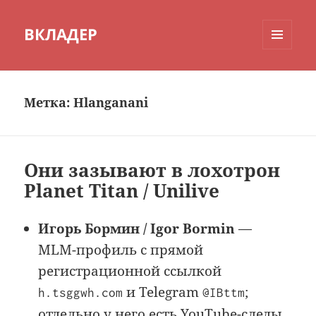
ВКЛАДЕР
МЕНЮ
И
ВИДЖЕТЫ
Метка:
Hlanganani
Они зазывают в лохотрон
Planet Titan / Unilive
Игорь Бормин / Igor Bormin
—
MLM-профиль с прямой
регистрационной ссылкой
и Telegram
;
h.tsggwh.com
@IBttm
отдельно у него есть YouTube-следы