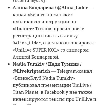
.
recomId=myuJAj
Алина Бондарева / @Alina_Lider
—
канал «Бизнес по женски»
публиковал инструкции по
«Планете Титан», просил после
регистрации писать в личку
, отдельно анонсировал
@Alina_Lider
«UniLive SUPER KOL» со спикером
Алиной Бондаревой.
Nadia Tumkiv / Надя Тумкив /
@Livekriptarich
— Telegram-канал
«БизнесКлуб Nadia Tumkiv»
публиковал презентации UniLive /
Titan Planet; в Facebook у неё также
индексируются тексты про UniLive и