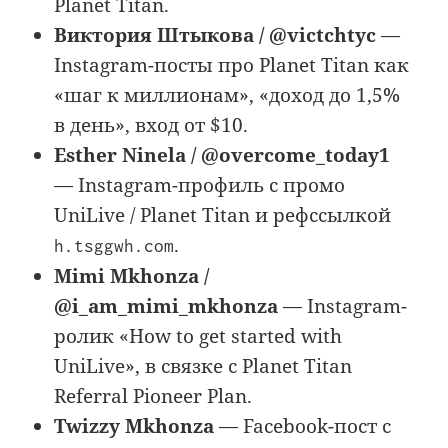
Planet Titan.
Виктория Штыкова / @victchtyc
—
Instagram-посты про Planet Titan как
«шаг к миллионам», «доход до 1,5%
в день», вход от $10.
Esther Ninela / @overcome_today1
— Instagram-профиль с промо
UniLive / Planet Titan и рефссылкой
.
h.tsggwh.com
Mimi Mkhonza /
@i_am_mimi_mkhonza
— Instagram-
ролик «How to get started with
UniLive», в связке с Planet Titan
Referral Pioneer Plan.
Twizzy Mkhonza
— Facebook-пост с