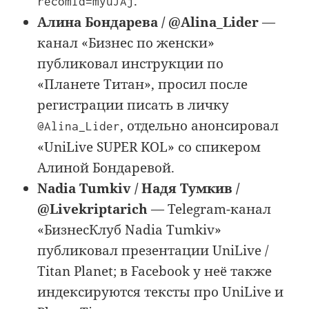
.
recomId=myuJAj
Алина Бондарева / @Alina_Lider
—
канал «Бизнес по женски»
публиковал инструкции по
«Планете Титан», просил после
регистрации писать в личку
, отдельно анонсировал
@Alina_Lider
«UniLive SUPER KOL» со спикером
Алиной Бондаревой.
Nadia Tumkiv / Надя Тумкив /
@Livekriptarich
— Telegram-канал
«БизнесКлуб Nadia Tumkiv»
публиковал презентации UniLive /
Titan Planet; в Facebook у неё также
индексируются тексты про UniLive и