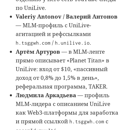
по UniLive.
Valeriy Antonov / Валерий Антонов
— MLM-профиль с UniLive-
агитацией и рефссылками
/
.
h.tsggwh.com
h.unilive.io
Артём Артуров
— в MLM-ленте
прямо описывает «Planet Titan» в
UniLive: вход от $10, «пассивный
доход от 0,8% до 1,5% в день»,
реферальная программа, TAKER.
Людмила Аркадьева
— профиль
MLM-лидера с описанием UniLive
как Web3-платформы для заработка
и прямой ссылкой
с
h.tsggwh.com