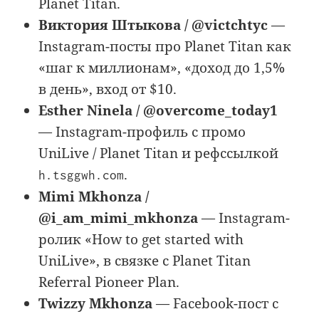
Planet Titan.
Виктория Штыкова / @victchtyc
—
Instagram-посты про Planet Titan как
«шаг к миллионам», «доход до 1,5%
в день», вход от $10.
Esther Ninela / @overcome_today1
— Instagram-профиль с промо
UniLive / Planet Titan и рефссылкой
.
h.tsggwh.com
Mimi Mkhonza /
@i_am_mimi_mkhonza
— Instagram-
ролик «How to get started with
UniLive», в связке с Planet Titan
Referral Pioneer Plan.
Twizzy Mkhonza
— Facebook-пост с