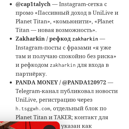
@cap1talych
— Instagram-сетка с
промо «Пассивный доход в UniLive и
Planet Titan», «комьюнити», «Planet
Titan — новая возможность».
Zakharkin / рефкод
—
zakharkin
Instagram-посты с фразами «я уже
там и получаю спокойно без риска»
и рефкодом
для входа в
zakharkin
партнёрку.
PANDA MONEY / @PANDA120972
—
Telegram-канал публиковал новости
UniLive, регистрацию через
, отдельный блок по
h.tsggwh.com
Planet Titan и TAKER; контакт для
сотрудничества указан как