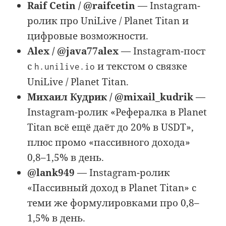
Raif Cetin / @raifcetin
— Instagram-
ролик про UniLive / Planet Titan и
цифровые возможности.
Alex / @java77alex
— Instagram-пост
с
и текстом о связке
h.unilive.io
UniLive / Planet Titan.
Михаил Кудрик / @mixail_kudrik
—
Instagram-ролик «Рефералка в Planet
Titan всё ещё даёт до 20% в USDT»,
плюс промо «пассивного дохода»
0,8–1,5% в день.
@lank949
— Instagram-ролик
«Пассивный доход в Planet Titan» с
теми же формулировками про 0,8–
1,5% в день.