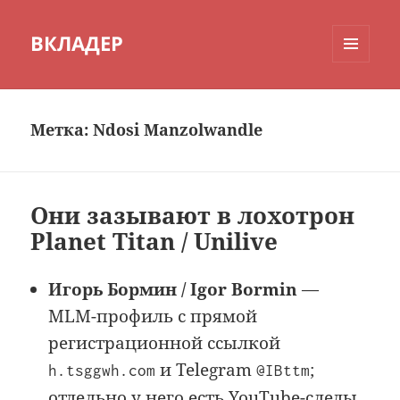
ВКЛАДЕР
МЕНЮ
И
ВИДЖЕТЫ
Метка:
Ndosi Manzolwandle
Они зазывают в лохотрон
Planet Titan / Unilive
Игорь Бормин / Igor Bormin
—
MLM-профиль с прямой
регистрационной ссылкой
и Telegram
;
h.tsggwh.com
@IBttm
отдельно у него есть YouTube-следы