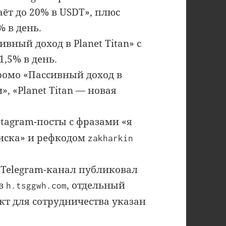
даёт до 20% в USDT», плюс
% в день.
вный доход в Planet Titan» с
,5% в день.
промо «Пассивный доход в
», «Planet Titan — новая
tagram-посты с фразами «я
риска» и рефкодом
zakharkin
Telegram-канал публиковал
ез
, отдельный
h.tsggwh.com
акт для сотрудничества указан