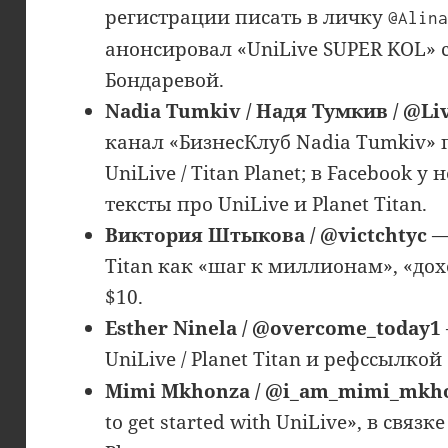
регистрации писать в личку
@Alin
анонсировал «UniLive SUPER KOL»
Бондаревой.
Nadia Tumkiv / Надя Тумкив / @Li
канал «БизнесКлуб Nadia Tumkiv»
UniLive / Titan Planet; в Facebook 
тексты про UniLive и Planet Titan.
Виктория Штыкова / @victchtyc
—
Titan как «шаг к миллионам», «дохо
$10.
Esther Ninela / @overcome_today1
UniLive / Planet Titan и рефссылкой
Mimi Mkhonza / @i_am_mimi_mkh
to get started with UniLive», в связке