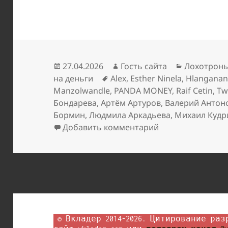
Опубликовано
Автор
Рубрики
27.04.2026
Гость сайта
Лохотрон
Метки
на деньги
Alex
,
Esther Ninela
,
Hlanganan
Manzolwandle
,
PANDA MONEY
,
Raif Cetin
,
Tw
Бондарева
,
Артём Артуров
,
Валерий Антон
Бормин
,
Людмила Аркадьева
,
Михаил Кудр
к записи Они зазы
Добавить комментарий
 © Вкладер 2014-2026. Цитирование разрешается с гиперссылкой на 