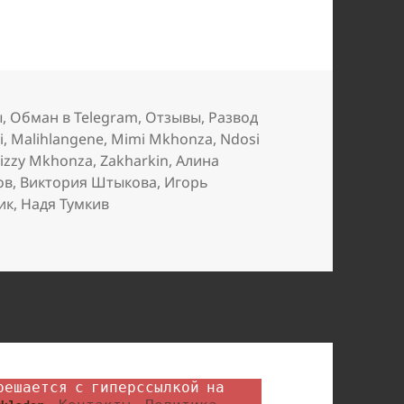
ы
,
Обман в Telegram
,
Отзывы
,
Развод
i
,
Malihlangene
,
Mimi Mkhonza
,
Ndosi
izzy Mkhonza
,
Zakharkin
,
Алина
ов
,
Виктория Штыкова
,
Игорь
ик
,
Надя Тумкив
вают в лохотрон Planet Titan / Unilive