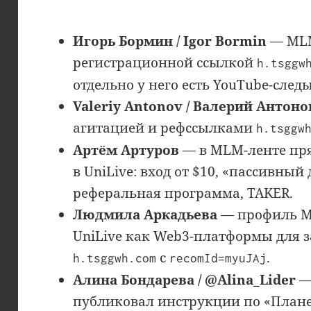
Игорь Бормин / Igor Bormin
— MLM
регистрационной ссылкой
h.tsggw
отдельно у него есть YouTube-следы
Valeriy Antonov / Валерий Антоно
агитацией и рефссылками
h.tsggw
Артём Артуров
— в MLM-ленте пря
в UniLive: вход от $10, «пассивный 
реферальная программа, TAKER.
Людмила Аркадьева
— профиль M
UniLive как Web3-платформы для 
с
.
h.tsggwh.com
recomId=myuJAj
Алина Бондарева / @Alina_Lider
—
публиковал инструкции по «Плане