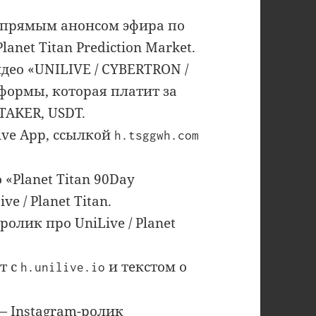
с прямым анонсом эфира по
lanet Titan Prediction Market.
део «UNILIVE / CYBERTRON /
формы, которая платит за
TAKER, USDT.
ive App, ссылкой
h.tsggwh.com
 «Planet Titan 90Day
e / Planet Titan.
ролик про UniLive / Planet
т с
и текстом о
h.unilive.io
 Instagram-ролик