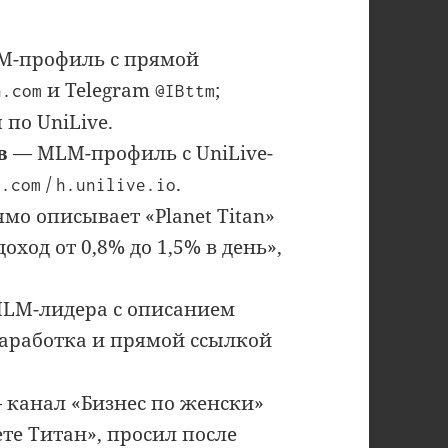
-профиль с прямой
и Telegram
;
h.com
@IBttm
 по UniLive.
в
— MLM-профиль с UniLive-
/
.
h.com
h.unilive.io
мо описывает «Planet Titan»
доход от 0,8% до 1,5% в день»,
LM-лидера с описанием
заработка и прямой ссылкой
 канал «Бизнес по женски»
те Титан», просил после