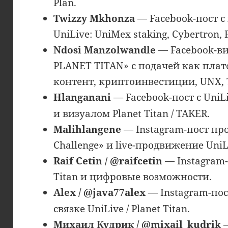
Plan.
Twizzy Mkhonza
— Facebook-пост 
UniLive: UniMex staking, Cybertron, P
Ndosi Manzolwandle
— Facebook-ви
PLANET TITAN» с подачей как плат
контент, криптоинвестиции, UNX, 
Hlanganani
— Facebook-пост с UniL
и визуалом Planet Titan / TAKER.
Malihlangene
— Instagram-пост про
Challenge» и live-продвижение UniLiv
Raif Cetin / @raifcetin
— Instagram-
Titan и цифровые возможности.
Alex / @java77alex
— Instagram-пос
связке UniLive / Planet Titan.
Михаил Кудрик / @mixail_kudrik
—