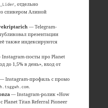
, отдельно
a_Lider
 со спикером Алиной
vekriptarich
— Telegram-
 публиковал презентации
у неё также индексируются
 Instagram-посты про Planet
д до 1,5% в день», вход от
— Instagram-профиль с промо
.
h.tsggwh.com
onza
— Instagram-ролик «How
 с Planet Titan Referral Pioneer