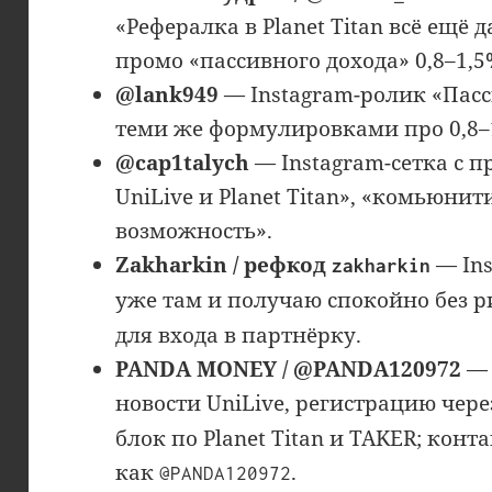
«Рефералка в Planet Titan всё ещё 
промо «пассивного дохода» 0,8–1,5
@lank949
— Instagram-ролик «Пасси
теми же формулировками про 0,8–1
@cap1talych
— Instagram-сетка с 
UniLive и Planet Titan», «комьюнити
возможность».
Zakharkin / рефкод
— Ins
zakharkin
уже там и получаю спокойно без 
для входа в партнёрку.
PANDA MONEY / @PANDA120972
— 
новости UniLive, регистрацию чер
блок по Planet Titan и TAKER; конт
как
.
@PANDA120972