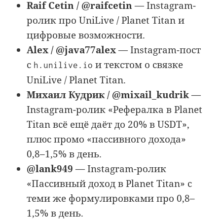
Raif Cetin / @raifcetin
— Instagram-
ролик про UniLive / Planet Titan и
цифровые возможности.
Alex / @java77alex
— Instagram-пост
с
и текстом о связке
h.unilive.io
UniLive / Planet Titan.
Михаил Кудрик / @mixail_kudrik
—
Instagram-ролик «Рефералка в Planet
Titan всё ещё даёт до 20% в USDT»,
плюс промо «пассивного дохода»
0,8–1,5% в день.
@lank949
— Instagram-ролик
«Пассивный доход в Planet Titan» с
теми же формулировками про 0,8–
1,5% в день.