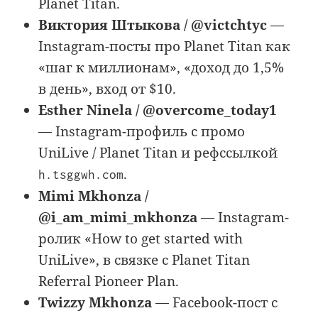
Planet Titan.
Виктория Штыкова / @victchtyc
—
Instagram-посты про Planet Titan как
«шаг к миллионам», «доход до 1,5%
в день», вход от $10.
Esther Ninela / @overcome_today1
— Instagram-профиль с промо
UniLive / Planet Titan и рефссылкой
.
h.tsggwh.com
Mimi Mkhonza /
@i_am_mimi_mkhonza
— Instagram-
ролик «How to get started with
UniLive», в связке с Planet Titan
Referral Pioneer Plan.
Twizzy Mkhonza
— Facebook-пост с