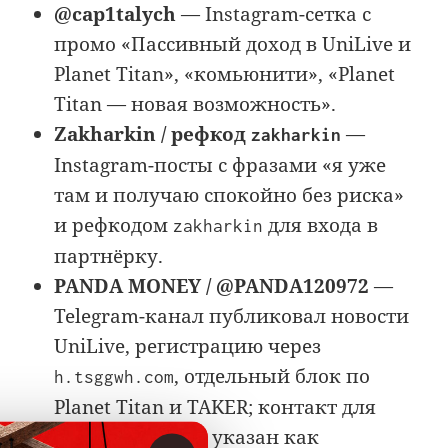
@cap1talych
— Instagram-сетка с
промо «Пассивный доход в UniLive и
Planet Titan», «комьюнити», «Planet
Titan — новая возможность».
Zakharkin / рефкод
—
zakharkin
Instagram-посты с фразами «я уже
там и получаю спокойно без риска»
и рефкодом
для входа в
zakharkin
партнёрку.
PANDA MONEY / @PANDA120972
—
Telegram-канал публиковал новости
UniLive, регистрацию через
, отдельный блок по
h.tsggwh.com
Planet Titan и TAKER; контакт для
сотрудничества указан как