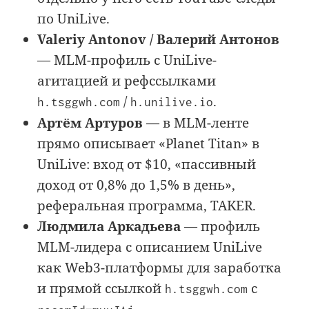
по UniLive.
Valeriy Antonov / Валерий Антонов
— MLM-профиль с UniLive-
агитацией и рефссылками
/
.
h.tsggwh.com
h.unilive.io
Артём Артуров
— в MLM-ленте
прямо описывает «Planet Titan» в
UniLive: вход от $10, «пассивный
доход от 0,8% до 1,5% в день»,
реферальная программа, TAKER.
Людмила Аркадьева
— профиль
MLM-лидера с описанием UniLive
как Web3-платформы для заработка
и прямой ссылкой
с
h.tsggwh.com