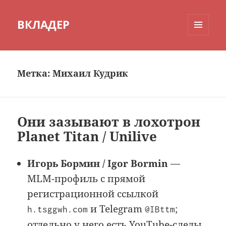
ВКЛАДЕР
МЕНЮ
И
ВИДЖЕТЫ
Метка:
Михаил Кудрик
Они зазывают в лохотрон
Planet Titan / Unilive
Игорь Бормин / Igor Bormin
—
MLM-профиль с прямой
регистрационной ссылкой
и Telegram
;
h.tsggwh.com
@IBttm
отдельно у него есть YouTube-следы