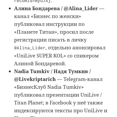
.
recomId=myuJAj
Алина Бондарева / @Alina_Lider
—
канал «Бизнес по женски»
публиковал инструкции по
«Планете Титан», просил после
регистрации писать в личку
, отдельно анонсировал
@Alina_Lider
«UniLive SUPER KOL» со спикером
Алиной Бондаревой.
Nadia Tumkiv / Надя Тумкив /
@Livekriptarich
— Telegram-канал
«БизнесКлуб Nadia Tumkiv»
публиковал презентации UniLive /
Titan Planet; в Facebook у неё также
индексируются тексты про UniLive и