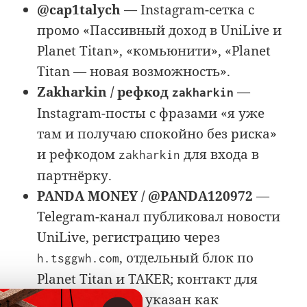
@cap1talych
— Instagram-сетка с
промо «Пассивный доход в UniLive и
Planet Titan», «комьюнити», «Planet
Titan — новая возможность».
Zakharkin / рефкод
—
zakharkin
Instagram-посты с фразами «я уже
там и получаю спокойно без риска»
и рефкодом
для входа в
zakharkin
партнёрку.
PANDA MONEY / @PANDA120972
—
Telegram-канал публиковал новости
UniLive, регистрацию через
, отдельный блок по
h.tsggwh.com
Planet Titan и TAKER; контакт для
сотрудничества указан как