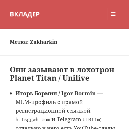
ВКЛАДЕР
МЕНЮ
И
ВИДЖЕТЫ
Метка:
Zakharkin
Они зазывают в лохотрон
Planet Titan / Unilive
Игорь Бормин / Igor Bormin
—
MLM-профиль с прямой
регистрационной ссылкой
и Telegram
;
h.tsggwh.com
@IBttm
отдельно у него есть YouTube-следы