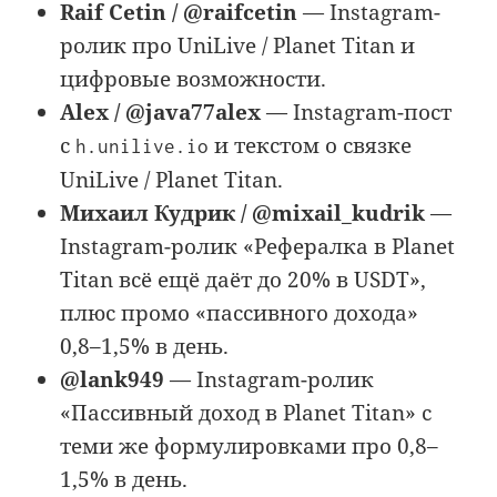
Raif Cetin / @raifcetin
— Instagram-
ролик про UniLive / Planet Titan и
цифровые возможности.
Alex / @java77alex
— Instagram-пост
с
и текстом о связке
h.unilive.io
UniLive / Planet Titan.
Михаил Кудрик / @mixail_kudrik
—
Instagram-ролик «Рефералка в Planet
Titan всё ещё даёт до 20% в USDT»,
плюс промо «пассивного дохода»
0,8–1,5% в день.
@lank949
— Instagram-ролик
«Пассивный доход в Planet Titan» с
теми же формулировками про 0,8–
1,5% в день.