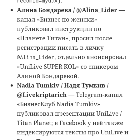
.
recomId=myuJAj
Алина Бондарева / @Alina_Lider
—
канал «Бизнес по женски»
публиковал инструкции по
«Планете Титан», просил после
регистрации писать в личку
, отдельно анонсировал
@Alina_Lider
«UniLive SUPER KOL» со спикером
Алиной Бондаревой.
Nadia Tumkiv / Надя Тумкив /
@Livekriptarich
— Telegram-канал
«БизнесКлуб Nadia Tumkiv»
публиковал презентации UniLive /
Titan Planet; в Facebook у неё также
индексируются тексты про UniLive и