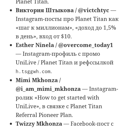
Planet Titan.
Виктория Штыкова / @victchtyc
—
Instagram-посты про Planet Titan как
«шаг к миллионам», «доход до 1,5%
в день», вход от $10.
Esther Ninela / @overcome_today1
— Instagram-профиль с промо
UniLive / Planet Titan и рефссылкой
.
h.tsggwh.com
Mimi Mkhonza /
@i_am_mimi_mkhonza
— Instagram-
ролик «How to get started with
UniLive», в связке с Planet Titan
Referral Pioneer Plan.
Twizzy Mkhonza
— Facebook-пост с