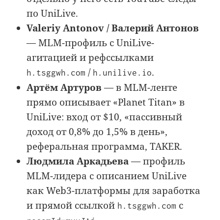
по UniLive.
Valeriy Antonov / Валерий Антонов
— MLM-профиль с UniLive-
агитацией и рефссылками
/
.
h.tsggwh.com
h.unilive.io
Артём Артуров
— в MLM-ленте
прямо описывает «Planet Titan» в
UniLive: вход от $10, «пассивный
доход от 0,8% до 1,5% в день»,
реферальная программа, TAKER.
Людмила Аркадьева
— профиль
MLM-лидера с описанием UniLive
как Web3-платформы для заработка
и прямой ссылкой
с
h.tsggwh.com