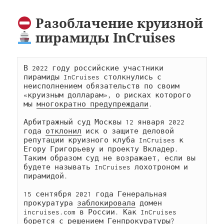
Разоблачение круизной
пирамиды InCruises
В 2022 году российские участники 
пирамиды InCruises столкнулись с 
неисполнением обязательств по своим 
«круизным долларам», о рисках которого 
мы 
многократно предупреждали
. 

Арбитражный суд Москвы 12 января 2022 
года 
отклонил
 иск о защите деловой 
репутации круизного клуба InCruises к 
Егору Григорьеву и проекту Вкладер. 
Таким образом суд не возражает, если вы 
будете называть InCruises лохотроном и 
пирамидой.

15 сентября 2021 года Генеральная 
прокуратура 
заблокировала
 домен 
incruises.com в России. Как InCruises 
борется с решением Генпрокуратуры? 