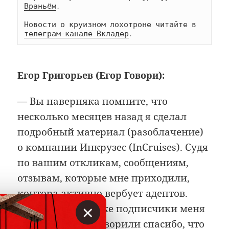
Враньём
.

Новости о круизном лохотроне читайте в 
телеграм-канале Вкладер
.
Егор Григорьев (Егор Говори):
— Вы наверняка помните, что
несколько месяцев назад я сделал
подробный материал (разоблачение)
о компании Инкрузес (InCruises). Судя
по вашим откликам, сообщениям,
отзывам, которые мне приходили,
контора активно вербует адептов.
×
Многие теперь уже подписчики меня
благодарили и говорили спасибо, что