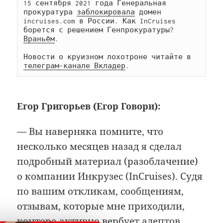
15 сентября 2021 года Генеральная 
прокуратура 
заблокировала
 домен 
incruises.com в России. Как InCruises 
борется с решением Генпрокуратуры? 
Враньём
.

Новости о круизном лохотроне читайте в 
телеграм-канале Вкладер
.
Егор Григорьев (Егор Говори):
— Вы наверняка помните, что
несколько месяцев назад я сделал
подробный материал (разоблачение)
о компании Инкрузес (InCruises). Судя
по вашим откликам, сообщениям,
отзывам, которые мне приходили,
контора активно вербует адептов.