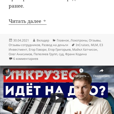
ранее.
Почему InCruises — лохотр
Читать далее
Опубликовано
Автор
Рубрики
30.04.2021
Вкладер
Главное
,
Лохотроны
,
Отзывы
,
Метки
Отзывы сотрудников
,
Развод на деньги
InCruises
,
MLM
,
Е3
Инвестмент
,
Егор Говори
,
Егор Григорьев
,
Майкл Хатчисон
,
Олег Анисимов
,
Пепеляев Групп
,
суд
,
Франк Кодина
к записи
Почему InCruises — лохотрон и пирами
6 комментариев