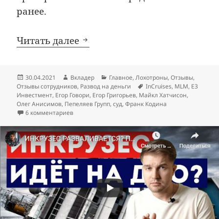
ранее.
Почему InCruises — лохотр
Читать далее
Опубликовано
Автор
Рубрики
30.04.2021
Вкладер
Главное
,
Лохотроны
,
Отзывы
,
Метки
Отзывы сотрудников
,
Развод на деньги
InCruises
,
MLM
,
Е3
Инвестмент
,
Егор Говори
,
Егор Григорьев
,
Майкл Хатчисон
,
Олег Анисимов
,
Пепеляев Групп
,
суд
,
Франк Кодина
к записи
Почему InCruises — лохотрон и пирами
6 комментариев