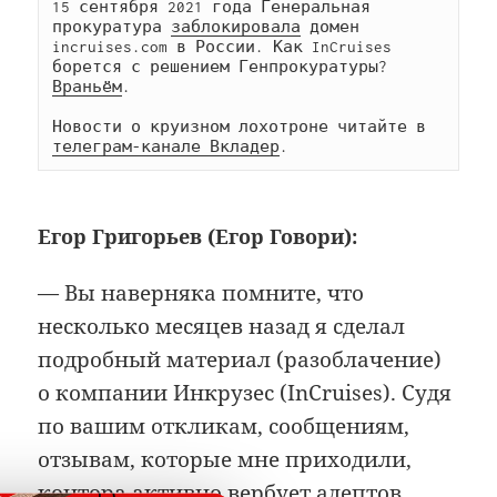
15 сентября 2021 года Генеральная 
прокуратура 
заблокировала
 домен 
incruises.com в России. Как InCruises 
борется с решением Генпрокуратуры? 
Враньём
.

Новости о круизном лохотроне читайте в 
телеграм-канале Вкладер
.
Егор Григорьев (Егор Говори):
— Вы наверняка помните, что
несколько месяцев назад я сделал
подробный материал (разоблачение)
о компании Инкрузес (InCruises). Судя
по вашим откликам, сообщениям,
отзывам, которые мне приходили,
контора активно вербует адептов.