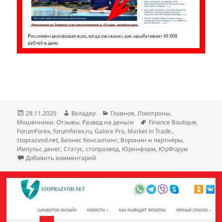
Опубликовано
Автор
Рубрики
28.11.2020
Вкладер
Главное
,
Лохотроны
,
Метки
Мошенники
,
Отзывы
,
Развод на деньги
Finance Boutique
,
ForumForex
,
forumforex.ru
,
Galore Pro
,
Market in Trade.
,
stoprazvod.net
,
Бизнес Консалтинг
,
Воронин и партнёры
,
Импульс денег
,
Статус
,
стопразвод
,
Юринформ
,
ЮрФорум
к записи «Импульс денег»: развод от лжеб
Добавить комментарий