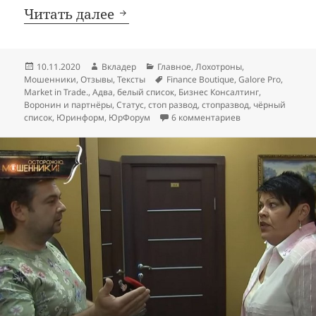
Стоп Развод: обманный бел
Читать далее
Опубликовано
Автор
Рубрики
10.11.2020
Вкладер
Главное
,
Лохотроны
,
Метки
Мошенники
,
Отзывы
,
Тексты
Finance Boutique
,
Galore Pro
,
Market in Trade.
,
Адва
,
белый список
,
Бизнес Консалтинг
,
Воронин и партнёры
,
Статус
,
стоп развод
,
стопразвод
,
чёрный
к записи Стоп Ра
список
,
Юринформ
,
ЮрФорум
6 комментариев