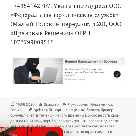
+74954142707. Указывают адреса ООО
«Федеральная юридическая служба»
(Малый Головин переулок, д.20), ООО
«Правовые Решения» ОГРН
1077799009518.
Опубликовано
Автор
Рубрики
10.08.2020
Вкладер
Лохотроны
,
Мошенники
,
Метки
Отзывы
rgeback
,
бинарные опционы
,
брокер
,
брокер
обнулил счет
,
в течении какого времени можно веруть свои
деньги на карту .
,
вернём
,
вернуть деньги
,
возврат денег от
мошенников обманул брокер
,
возврат платежей
,
возврат
потерянных средств
,
возврат средств
,
возврат средств от