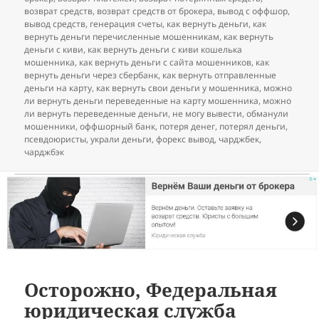
возврат средств
,
возврат средств от брокера
,
вывод с оффшор
,
вывод средств
,
генерация счеты
,
как вернуть деньги
,
как
вернуть деньги перечисленные мошенникам
,
как вернуть
деньги с киви
,
как вернуть деньги с киви кошелька
мошенника
,
как вернуть деньги с сайта мошенников
,
как
вернуть деньги через сбербанк
,
как вернуть отправленные
деньги на карту
,
как вернуть свои деньги у мошенника
,
можно
ли вернуть деньги переведенные на карту мошенника
,
можно
ли вернуть переведенные деньги
,
не могу вывести
,
обманули
мошенники
,
оффшорный банк
,
потеря денег
,
потерял деньги
,
псевдоюристы
,
украли деньги
,
форекс вывод
,
чарджбек
,
чарджбэк
Осторожно, Федеральная
юридическая служба