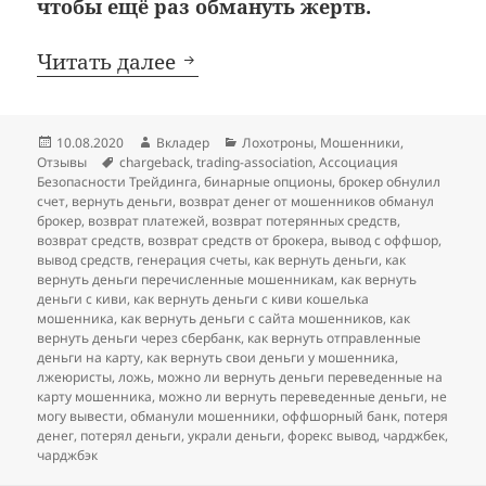
чтобы ещё раз обмануть жертв.
Фальшивка: Ассоциация Без
Читать далее
Опубликовано
Автор
Рубрики
10.08.2020
Вкладер
Лохотроны
,
Мошенники
,
Метки
Отзывы
chargeback
,
trading-association
,
Ассоциация
Безопасности Трейдинга
,
бинарные опционы
,
брокер обнулил
счет
,
вернуть деньги
,
возврат денег от мошенников обманул
брокер
,
возврат платежей
,
возврат потерянных средств
,
возврат средств
,
возврат средств от брокера
,
вывод с оффшор
,
вывод средств
,
генерация счеты
,
как вернуть деньги
,
как
вернуть деньги перечисленные мошенникам
,
как вернуть
деньги с киви
,
как вернуть деньги с киви кошелька
мошенника
,
как вернуть деньги с сайта мошенников
,
как
вернуть деньги через сбербанк
,
как вернуть отправленные
деньги на карту
,
как вернуть свои деньги у мошенника
,
лжеюристы
,
ложь
,
можно ли вернуть деньги переведенные на
карту мошенника
,
можно ли вернуть переведенные деньги
,
не
могу вывести
,
обманули мошенники
,
оффшорный банк
,
потеря
денег
,
потерял деньги
,
украли деньги
,
форекс вывод
,
чарджбек
,
чарджбэк