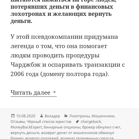
потерявших деньги в финансовых
лохотронах и желающих вернуть
деньги.
У этой псевдокомпании придумана
легенда о том, что она помогает
людям проводить процедуры
Чарджбэк и оспаривать транзакции с
2006 года (домену полтора года).
Очередные псевдоюристы Mo
Читать далее
Опубликовано
Автор
Рубрики
10.08.2020
Вкладер
Лохотроны
,
Мошенники
,
Метки
Отзывы
,
Чёрный список юристов
chargeback
,
MoneyBackExpert
,
бинарные опционы
,
брокер обнулил счет
,
вернуть деньги
,
возврат денег от мошенников обманул
брокер
,
возврат платежей
,
возврат потерянных средств
,