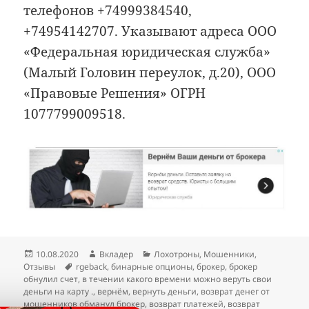
телефонов +74999384540,
+74954142707. Указывают адреса ООО
«Федеральная юридическая служба»
(Малый Головин переулок, д.20), ООО
«Правовые Решения» ОГРН
1077799009518.
Опубликовано
Автор
Рубрики
10.08.2020
Вкладер
Лохотроны
,
Мошенники
,
Метки
Отзывы
rgeback
,
бинарные опционы
,
брокер
,
брокер
обнулил счет
,
в течении какого времени можно веруть свои
деньги на карту .
,
вернём
,
вернуть деньги
,
возврат денег от
мошенников обманул брокер
,
возврат платежей
,
возврат