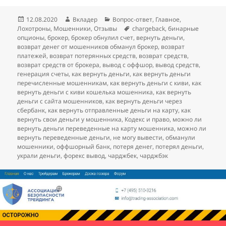
Опубликовано
Автор
Рубрики
12.08.2020
Вкладер
Вопрос-ответ
,
Главное
,
Метки
Лохотроны
,
Мошенники
,
Отзывы
chargeback
,
бинарные
опционы
,
брокер
,
брокер обнулил счет
,
вернуть деньги
,
возврат денег от мошенников обманул брокер
,
возврат
платежей
,
возврат потерянных средств
,
возврат средств
,
возврат средств от брокера
,
вывод с оффшор
,
вывод средств
,
генерация счеты
,
как вернуть деньги
,
как вернуть деньги
перечисленные мошенникам
,
как вернуть деньги с киви
,
как
вернуть деньги с киви кошелька мошенника
,
как вернуть
деньги с сайта мошенников
,
как вернуть деньги через
сбербанк
,
как вернуть отправленные деньги на карту
,
как
вернуть свои деньги у мошенника
,
Кодекс и право
,
можно ли
вернуть деньги переведенные на карту мошенника
,
можно ли
вернуть переведенные деньги
,
не могу вывести
,
обманули
мошенники
,
оффшорный банк
,
потеря денег
,
потерял деньги
,
украли деньги
,
форекс вывод
,
чарджбек
,
чарджбэк