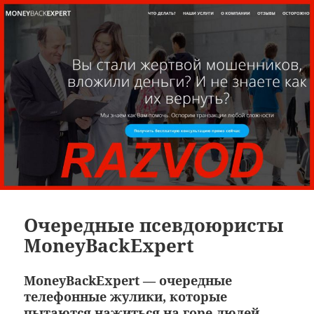
Очередные псевдоюристы
MoneyBackExpert
MoneyBackExpert — очередные
телефонные жулики, которые
пытаются нажиться на горе людей,