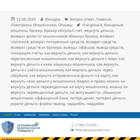
Опубликовано
Автор
Рубрики
12.08.2020
Вкладер
Вопрос-ответ
,
Главное
,
Метки
Лохотроны
,
Мошенники
,
Отзывы
chargeback
,
бинарные
опционы
,
брокер
,
брокер обнулил счет
,
вернуть деньги
,
возврат денег от мошенников обманул брокер
,
возврат
платежей
,
возврат потерянных средств
,
возврат средств
,
возврат средств от брокера
,
вывод с оффшор
,
вывод средств
,
генерация счеты
,
как вернуть деньги
,
как вернуть деньги
перечисленные мошенникам
,
как вернуть деньги с киви
,
как
вернуть деньги с киви кошелька мошенника
,
как вернуть
деньги с сайта мошенников
,
как вернуть деньги через
сбербанк
,
как вернуть отправленные деньги на карту
,
как
вернуть свои деньги у мошенника
,
Кодекс и право
,
можно ли
вернуть деньги переведенные на карту мошенника
,
можно ли
вернуть переведенные деньги
,
не могу вывести
,
обманули
мошенники
,
оффшорный банк
,
потеря денег
,
потерял деньги
,
украли деньги
,
форекс вывод
,
чарджбек
,
чарджбэк