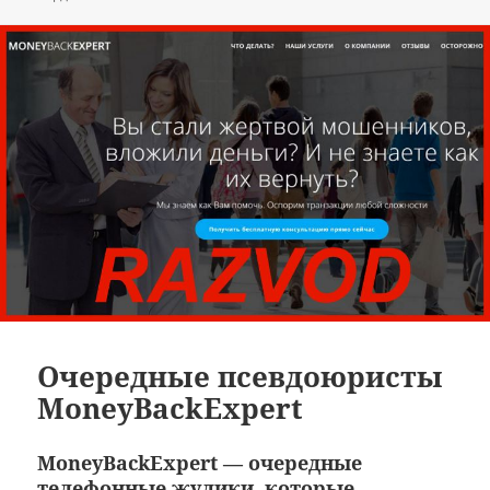
Очередные псевдоюристы
MoneyBackExpert
MoneyBackExpert — очередные
телефонные жулики, которые