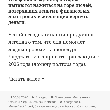
пытаются нажиться на горе людей,
потерявших деньги в финансовых
лохотронах и желающих вернуть
деньги.
У этой псевдокомпании придумана
легенда о том, что она помогает
людям проводить процедуры
Чарджбэк и оспаривать транзакции с
2006 года (домену полтора года).
Очередные псевдоюристы Mo
Читать далее
Опубликовано
Автор
Рубрики
10.08.2020
Вкладер
Лохотроны
,
Мошенники
,
Метки
Отзывы
,
Чёрный список юристов
chargeback
,
MoneyBackExpert
,
бинарные опционы
,
брокер обнулил счет
,