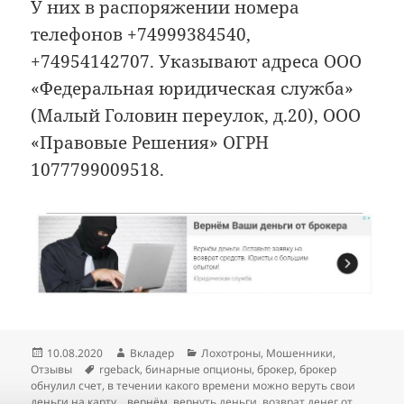
У них в распоряжении номера
телефонов +74999384540,
+74954142707. Указывают адреса ООО
«Федеральная юридическая служба»
(Малый Головин переулок, д.20), ООО
«Правовые Решения» ОГРН
1077799009518.
Опубликовано
Автор
Рубрики
10.08.2020
Вкладер
Лохотроны
,
Мошенники
,
Метки
Отзывы
rgeback
,
бинарные опционы
,
брокер
,
брокер
обнулил счет
,
в течении какого времени можно веруть свои
деньги на карту .
,
вернём
,
вернуть деньги
,
возврат денег от