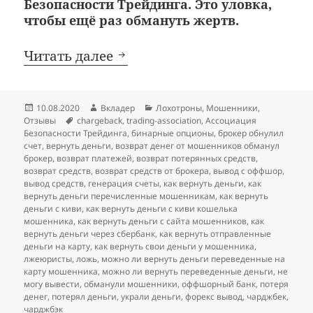
Безопасности Трейдинга. Это уловка,
чтобы ещё раз обмануть жертв.
Фальшивка: Ассоциация Без
Читать далее
Опубликовано
Автор
Рубрики
10.08.2020
Вкладер
Лохотроны
,
Мошенники
,
Метки
Отзывы
chargeback
,
trading-association
,
Ассоциация
Безопасности Трейдинга
,
бинарные опционы
,
брокер обнулил
счет
,
вернуть деньги
,
возврат денег от мошенников обманул
брокер
,
возврат платежей
,
возврат потерянных средств
,
возврат средств
,
возврат средств от брокера
,
вывод с оффшор
,
вывод средств
,
генерация счеты
,
как вернуть деньги
,
как
вернуть деньги перечисленные мошенникам
,
как вернуть
деньги с киви
,
как вернуть деньги с киви кошелька
мошенника
,
как вернуть деньги с сайта мошенников
,
как
вернуть деньги через сбербанк
,
как вернуть отправленные
деньги на карту
,
как вернуть свои деньги у мошенника
,
лжеюристы
,
ложь
,
можно ли вернуть деньги переведенные на
карту мошенника
,
можно ли вернуть переведенные деньги
,
не
могу вывести
,
обманули мошенники
,
оффшорный банк
,
потеря
денег
,
потерял деньги
,
украли деньги
,
форекс вывод
,
чарджбек
,
чарджбэк