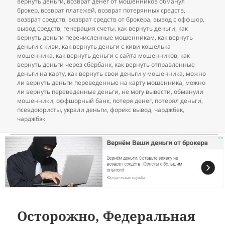
вернуть деньги
,
возврат денег от мошенников обманул
брокер
,
возврат платежей
,
возврат потерянных средств
,
возврат средств
,
возврат средств от брокера
,
вывод с оффшор
,
вывод средств
,
генерация счеты
,
как вернуть деньги
,
как
вернуть деньги перечисленные мошенникам
,
как вернуть
деньги с киви
,
как вернуть деньги с киви кошелька
мошенника
,
как вернуть деньги с сайта мошенников
,
как
вернуть деньги через сбербанк
,
как вернуть отправленные
деньги на карту
,
как вернуть свои деньги у мошенника
,
можно
ли вернуть деньги переведенные на карту мошенника
,
можно
ли вернуть переведенные деньги
,
не могу вывести
,
обманули
мошенники
,
оффшорный банк
,
потеря денег
,
потерял деньги
,
псевдоюристы
,
украли деньги
,
форекс вывод
,
чарджбек
,
чарджбэк
Осторожно, Федеральная