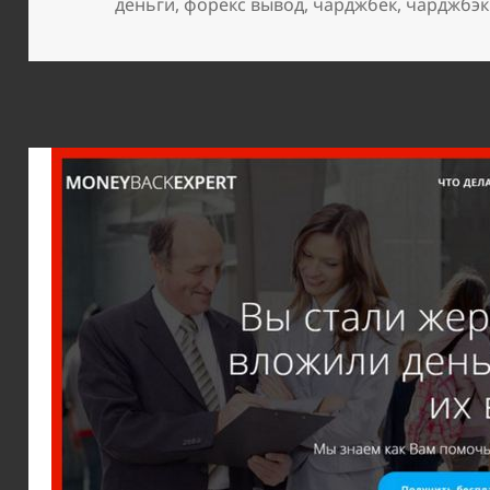
деньги
,
форекс вывод
,
чарджбек
,
чарджбэк