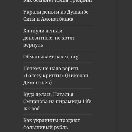
Как обманет Юлия Трейдинг
Украли деньги из Душанбе
Сити и Амонатбанка
Хапнули деньги
депозитные, не хотят
вернуть
Обманывает naxex. org
Почему не надо верить
«Голосу крипты» (Николай
Дементьев)
Куда делась Наталья
Смирнова из пирамиды Life
Is Good
Как украинцы продают
фальшивый рубль