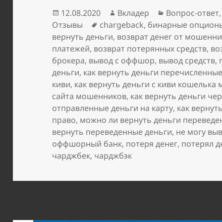
Опубликовано
Автор
Рубрики
12.08.2020
Вкладер
Вопрос-ответ
Метки
Отзывы
chargeback
,
бинарные опцион
вернуть деньги
,
возврат денег от мошенн
платежей
,
возврат потерянных средств
,
во
брокера
,
вывод с оффшор
,
вывод средств
,
деньги
,
как вернуть деньги перечисленн
киви
,
как вернуть деньги с киви кошелька
сайта мошенников
,
как вернуть деньги че
отправленные деньги на карту
,
как вернут
право
,
можно ли вернуть деньги переведе
вернуть переведенные деньги
,
не могу вы
оффшорный банк
,
потеря денег
,
потерял д
чарджбек
,
чарджбэк