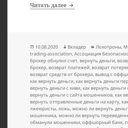
Фальшивка: Ассоциац
Читать далее
Опубликовано
Автор
Рубрики
10.08.2020
Вкладер
Лохотроны
,
М
trading-association
,
Ассоциация Безопаснос
брокер обнулил счет
,
вернуть деньги
,
возв
брокер
,
возврат платежей
,
возврат потеря
возврат средств от брокера
,
вывод с оффш
как вернуть деньги
,
как вернуть деньги п
вернуть деньги с киви
,
как вернуть деньги
вернуть деньги с сайта мошенников
,
как в
вернуть отправленные деньги на карту
,
ка
лжеюристы
,
ложь
,
можно ли вернуть деньг
мошенника
,
можно ли вернуть переведенн
обманули мошенники
,
оффшорный банк
,
п