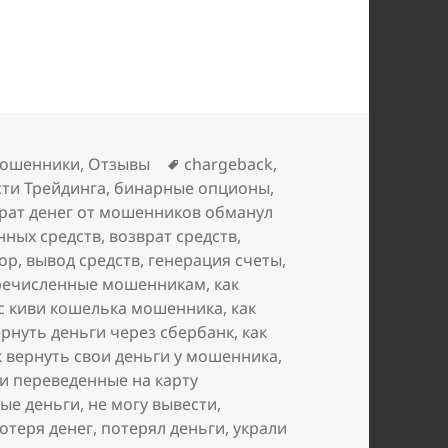
ия Безопасности Трейдинга
Метки
ошенники
,
Отзывы
chargeback
,
ти Трейдинга
,
бинарные опционы
,
рат денег от мошенников обманул
нных средств
,
возврат средств
,
ор
,
вывод средств
,
генерация счеты
,
еречисленные мошенникам
,
как
 с киви кошелька мошенника
,
как
ернуть деньги через сбербанк
,
как
к вернуть свои деньги у мошенника
,
и переведенные на карту
ые деньги
,
не могу вывести
,
отеря денег
,
потерял деньги
,
украли