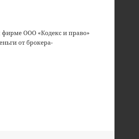
й фирме ООО «Кодекс и право»
еньги от брокера-
»: фальшивые юристы