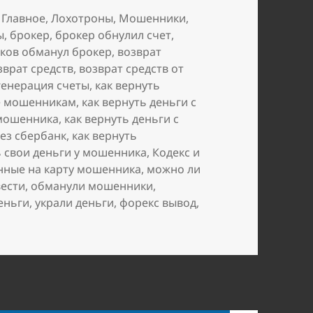
,
Главное
,
Лохотроны
,
Мошенники
,
ы
,
брокер
,
брокер обнулил счет
,
иков обманул брокер
,
возврат
зврат средств
,
возврат средств от
генерация счеты
,
как вернуть
ые мошенникам
,
как вернуть деньги с
 мошенника
,
как вернуть деньги с
рез сбербанк
,
как вернуть
ь свои деньги у мошенника
,
Кодекс и
нные на карту мошенника
,
можно ли
вести
,
обманули мошенники
,
еньги
,
украли деньги
,
форекс вывод
,