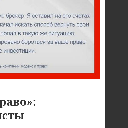
раво»:
исты