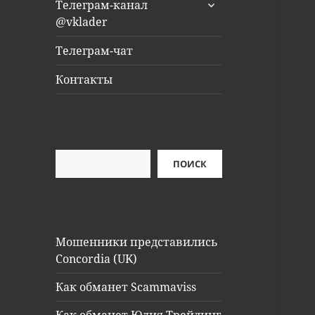
раскрыть
Телеграм-канал
дочернее
@vklader
меню
Телеграм-чат
Контакты
Поиск
ПОИСК
Мошенники представились
Concordia (UK)
Как обманет Scammaviss