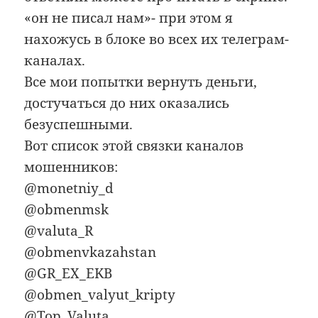
«он не писал нам»- при этом я
нахожусь в блоке во всех их телеграм-
каналах.
Все мои попытки вернуть деньги,
достучаться до них оказались
безуспешными.
Вот список этой связки каналов
мошенников:
@monetniy_d
@obmenmsk
@valuta_R
@obmenvkazahstan
@GR_EX_EKB
@obmen_valyut_kripty
@Top_Valuta