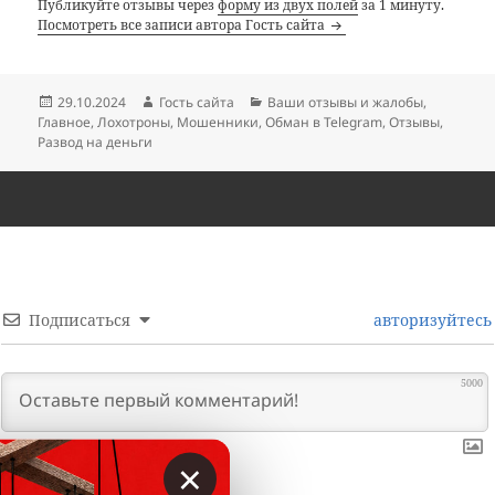
Публикуйте отзывы через
форму из двух полей
за 1 минуту.
Посмотреть все записи автора Гость сайта
Опубликовано
Автор
Рубрики
29.10.2024
Гость сайта
Ваши отзывы и жалобы
,
Главное
,
Лохотроны
,
Мошенники
,
Обман в Telegram
,
Отзывы
,
Развод на деньги
Подписаться
авторизуйтесь
5000
×