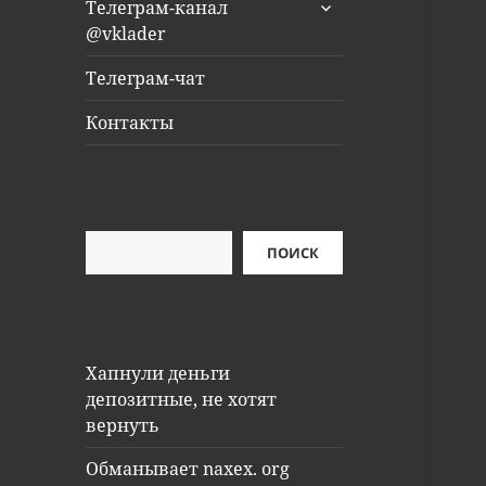
раскрыть
Телеграм-канал
дочернее
@vklader
меню
Телеграм-чат
Контакты
Поиск
ПОИСК
Хапнули деньги
депозитные, не хотят
вернуть
Обманывает naxex. org