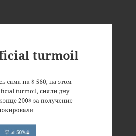
icial turmoil
ь сама на $ 560, на этом
ficial turmoil, сняли дну
 конце 200$ за получение
блокировали